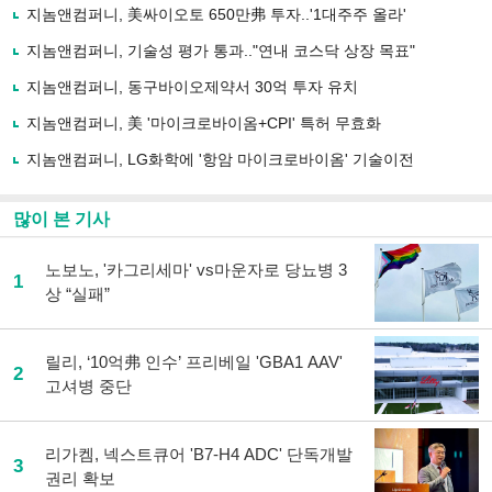
로
지놈앤컴퍼니, 美싸이오토 650만弗 투자..'1대주주 올라'
기
사
지놈앤컴퍼니, 기술성 평가 통과.."연내 코스닥 상장 목표"
공
유
지놈앤컴퍼니, 동구바이오제약서 30억 투자 유치
하
지놈앤컴퍼니, 美 '마이크로바이옴+CPI' 특허 무효화
기
지놈앤컴퍼니, LG화학에 '항암 마이크로바이옴' 기술이전
많이 본 기사
노보노, '카그리세마' vs마운자로 당뇨병 3
1
상 “실패”
릴리, ‘10억弗 인수’ 프리베일 'GBA1 AAV'
2
고셔병 중단
리가켐, 넥스트큐어 'B7-H4 ADC' 단독개발
3
권리 확보