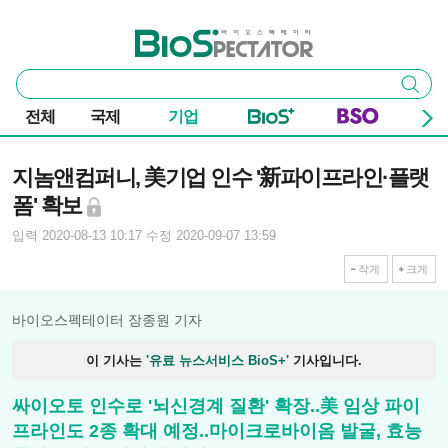
본문 바로가기
주요 메뉴
바이오스펙테이터
통
검색
합
검
전체
국제
기업
색
기사본문
지놈앤컴퍼니, 美기업 인수 '新파이프라인·플랫
폼' 확보
입력 2020-08-13 10:17
수정 2020-09-07 13:59
작게
크게
바이오스펙테이터 장종원 기자
이 기사는
'유료 뉴스서비스 BioS+'
기사입니다.
싸이오토 인수로 '뇌신경계 질환' 확장..美 임상 파이
프라인도 2종 확대 예정..마이크로바이옴 발굴, 효능