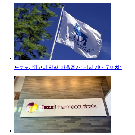
노보노, ‘위고비 알약’ 매출증가 “시장 기대 못미쳐”