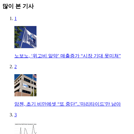
많이 본 기사
1
노보노, ‘위고비 알약’ 매출증가 “시장 기대 못미쳐”
2
암젠, 초기 비만에셋 “또 중단”..'마리타이드'만 남아
3