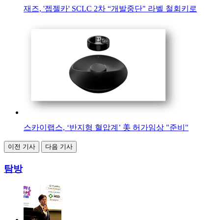
재즈, '젭젤카' SCLC 2차 “개발중단" 라벨 철회키로
스카이랩스, ‘반지형 혈압계’ 美 허가임상 "준비"
이전 기사
다음 기사
탐방