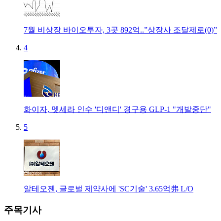
7월 비상장 바이오투자, 3곳 892억..”상장사 조달제로(0)”
4
화이자, 멧세라 인수 '디앤디' 경구용 GLP-1 "개발중단"
5
알테오젠, 글로벌 제약사에 'SC기술' 3.65억弗 L/O
주목기사