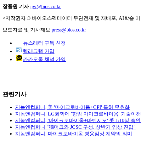
장종원 기자
jjw@bios.co.kr
<저작권자 © 바이오스펙테이터 무단전재 및 재배포, AI학습 이
보도자료 및 기사제보
press@bios.co.kr
뉴스레터 구독 신청
텔레그램 가입
카카오톡 채널 가입
관련기사
지놈앤컴퍼니, 美 '마이크로바이옴+CPI' 특허 무효화
지놈앤컴퍼니, LG화학에 '항암 마이크로바이옴' 기술이전
지놈앤컴퍼니, '마이크로바이옴+바벤시오' 美 1/1b상 승인
지놈앤컴퍼니 "獨머크와 JCSC 구성..상반기 임상 진입"
지놈앤컴퍼니, 마이크로바이옴 병용임상 계약의 의미