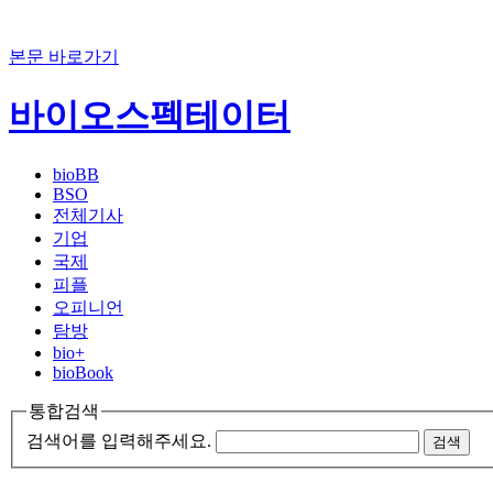
본문 바로가기
바이오스펙테이터
bioBB
BSO
전체기사
기업
국제
피플
오피니언
탐방
bio+
bioBook
통합검색
검색어를 입력해주세요.
검색