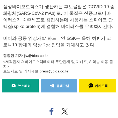
삼성바이오로직스가 생산하는 후보물질은 'COVID-19 중
화항체(SARS-CoV-2 mAb)'로, 이 물질은 신종코로나바
이러스가 숙주세포로 침입하는데 사용하는 스파이크 단
백질(spike protein)에 결합해 바이러스를 무력화시킨다.
비어와 공동 임상개발 파트너인 GSK는 올해 하반기 코
로나19 항체의 임상 2상 진입을 기대하고 있다.
장종원 기자
jjw@bios.co.kr
<저작권자 © 바이오스펙테이터 무단전재 및 재배포, AI학습 이용 금
지>
보도자료 및 기사제보
press@bios.co.kr
뉴스레터
텔레그램
카카오톡
페
트위
이
터로