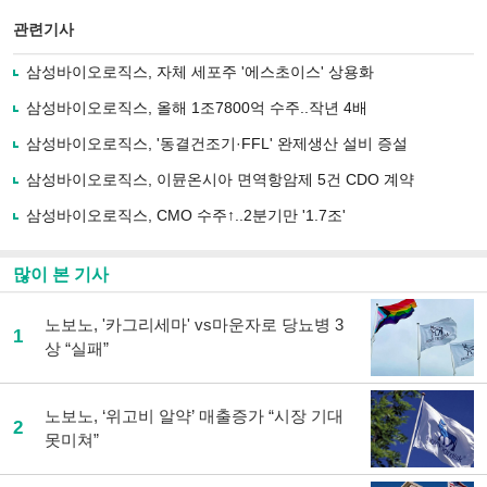
스
기사
북
공유
관련기사
으
하기
로
삼성바이오로직스, 자체 세포주 '에스초이스' 상용화
기
사
삼성바이오로직스, 올해 1조7800억 수주..작년 4배
공
유
삼성바이오로직스, '동결건조기·FFL' 완제생산 설비 증설
하
삼성바이오로직스, 이뮨온시아 면역항암제 5건 CDO 계약
기
삼성바이오로직스, CMO 수주↑..2분기만 '1.7조'
많이 본 기사
노보노, '카그리세마' vs마운자로 당뇨병 3
1
상 “실패”
노보노, ‘위고비 알약’ 매출증가 “시장 기대
2
못미쳐”