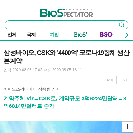
본문 바로가기
주요 메뉴
바이오스펙테이터
통
검색
합
검
전체
국제
기업
색
기사본문
삼성바이오, GSK와 '4400억' 코로나19항체 생산
본계약
입력 2020-08-05 17:02
수정 2020-08-05 18:11
작게
크게
바이오스펙테이터 장종원 기자
계약주체 Vir→GSK로, 계약규모 3억6224만달러→3
억6814만달러로 증가