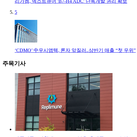
리가켐, 넥스트큐어 'B7-H4 ADC' 단독개발 권리 확보
5
‘CDMO’ 中우시앱텍, 론자 앞질러..상반기 매출 “첫 우위”
주목기사