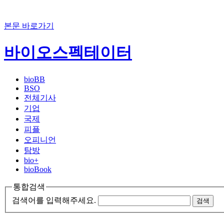
본문 바로가기
바이오스펙테이터
bioBB
BSO
전체기사
기업
국제
피플
오피니언
탐방
bio+
bioBook
통합검색
검색어를 입력해주세요.
검색