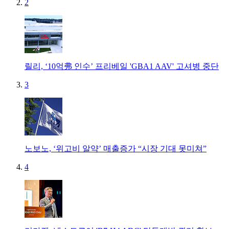
2
릴리, ‘10억弗 인수’ 프리베일 'GBA1 AAV' 고셔병 중단
3
노보노, ‘위고비 알약’ 매출증가 “시장 기대 못미쳐”
4