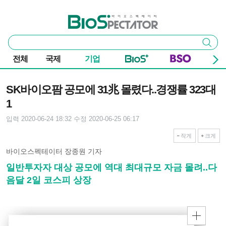
본문 바로가기
주요 메뉴
바이오스펙테이터
통
검색
합
검
전체
국제
기업
색
기사본문
SK바이오팜 공모에 31兆 몰렸다..경쟁률 323대
1
입력 2020-06-24 18:32
수정 2020-06-25 06:17
작게
크게
바이오스펙테이터 장종원 기자
일반투자자 대상 공모에 역대 최대규모 자금 몰려..다
음달 2일 코스피 상장