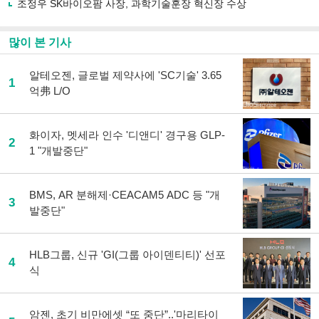
조정우 SK바이오팜 사장, 과학기술훈장 혁신장 수상
많이 본 기사
알테오젠, 글로벌 제약사에 'SC기술' 3.65
1
억弗 L/O
화이자, 멧세라 인수 '디앤디' 경구용 GLP-
2
1 "개발중단"
BMS, AR 분해제·CEACAM5 ADC 등 "개
3
발중단"
HLB그룹, 신규 'GI(그룹 아이덴티티)' 선포
4
식
암젠, 초기 비만에셋 “또 중단”..'마리타이