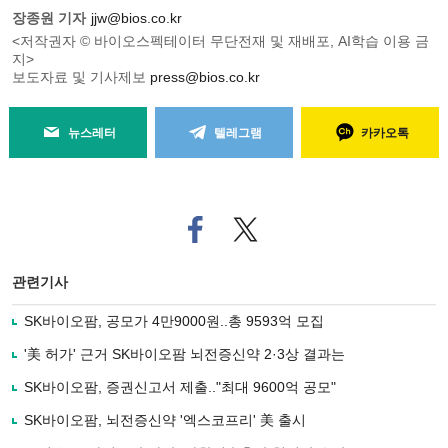
장종원 기자
jjw@bios.co.kr
<저작권자 © 바이오스펙테이터 무단전재 및 재배포, AI학습 이용 금
지>
보도자료 및 기사제보
press@bios.co.kr
뉴스레터
텔레그램
카카오톡
페
트위
이
터로
스
기사
북
공유
관련기사
으
하기
로
SK바이오팜, 공모가 4만9000원..총 9593억 모집
기
사
'美 허가' 근거 SK바이오팜 뇌전증신약 2·3상 결과는
공
유
SK바이오팜, 증권신고서 제출.."최대 9600억 공모"
하
SK바이오팜, 뇌전증신약 '엑스코프리' 美 출시
기