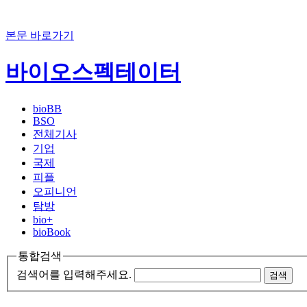
본문 바로가기
바이오스펙테이터
bioBB
BSO
전체기사
기업
국제
피플
오피니언
탐방
bio+
bioBook
통합검색
검색어를 입력해주세요.
검색