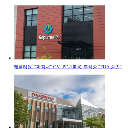
레플리뮨, "마침내" OV ‘PD-1불응' 흑색종 "FDA 승인"