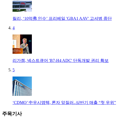
릴리, ‘10억弗 인수’ 프리베일 'GBA1 AAV' 고셔병 중단
4
리가켐, 넥스트큐어 'B7-H4 ADC' 단독개발 권리 확보
5
‘CDMO’ 中우시앱텍, 론자 앞질러..상반기 매출 “첫 우위”
주목기사