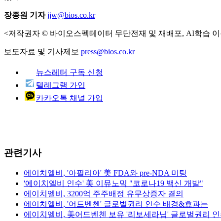
장종원 기자
jjw@bios.co.kr
<저작권자 © 바이오스펙테이터 무단전재 및 재배포, AI학습 이
보도자료 및 기사제보
press@bios.co.kr
뉴스레터 구독 신청
텔레그램 가입
카카오톡 채널 가입
관련기사
에이치엘비, '아필리아' 美 FDA와 pre-NDA 미팅
'에이치엘비 인수' 美 이뮤노믹 "코로나19 백신 개발"
에이치엘비, 3200억 주주배정 유무상증자 결의
에이치엘비, '어드벤첸' 글로벌권리 인수 배경&효과는
에이치엘비, 美어드벤첸 보유 '리보세라닙' 글로벌권리 