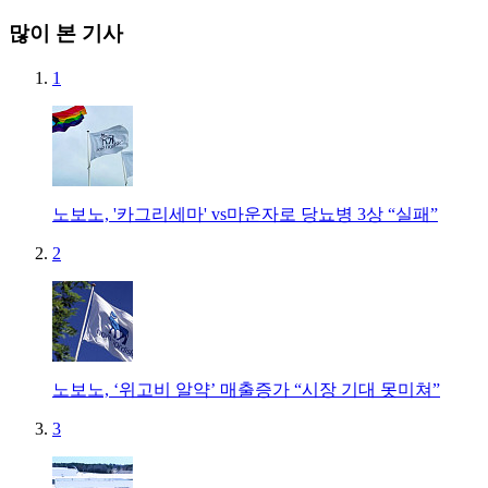
많이 본 기사
1
노보노, '카그리세마' vs마운자로 당뇨병 3상 “실패”
2
노보노, ‘위고비 알약’ 매출증가 “시장 기대 못미쳐”
3