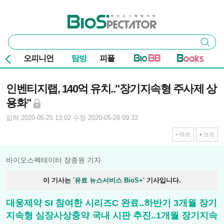
본문 바로가기
주요 메뉴
바이오스펙테이터
통
검색
합
검
오피니언
탐방
피플
색
기사본문
인벤티지랩, 140억 유치.."장기지속형 주사제 상
용화"
입력 2020-05-25 13:02
수정 2020-05-28 09:33
작게
크게
바이오스펙테이터 장종원 기자
이 기사는
'유료 뉴스서비스 BioS+'
기사입니다.
대웅제약 SI 참여한 시리즈C 완료..하반기 3개월 장기
지속형 심장사상충약 국내 시판 추진..1개월 장기지속