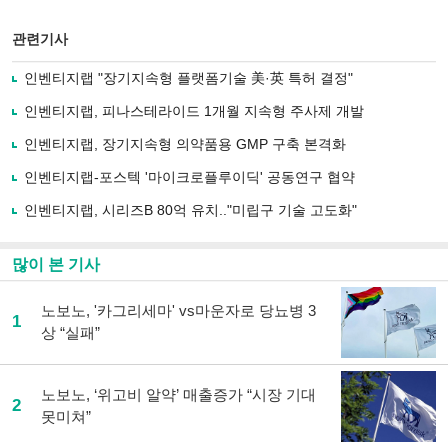
스
기사
북
공유
관련기사
으
하기
로
인벤티지랩 "장기지속형 플랫폼기술 美·英 특허 결정"
기
사
인벤티지랩, 피나스테라이드 1개월 지속형 주사제 개발
공
유
인벤티지랩, 장기지속형 의약품용 GMP 구축 본격화
하
인벤티지랩-포스텍 '마이크로플루이딕' 공동연구 협약
기
인벤티지랩, 시리즈B 80억 유치.."미립구 기술 고도화"
많이 본 기사
노보노, '카그리세마' vs마운자로 당뇨병 3
1
상 “실패”
노보노, ‘위고비 알약’ 매출증가 “시장 기대
2
못미쳐”