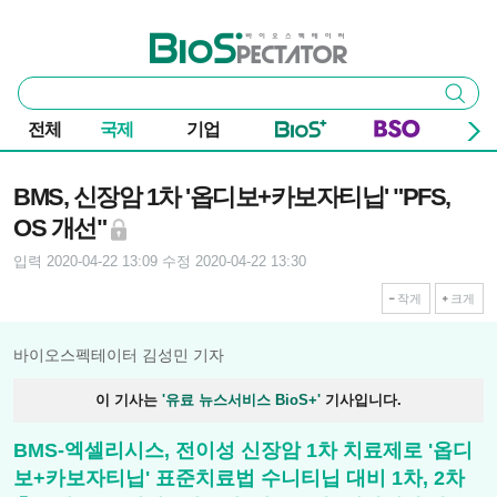
본문 바로가기
주요 메뉴
바이오스펙테이터
통
검색
합
검
전체
국제
기업
색
기사본문
BMS, 신장암 1차 '옵디보+카보자티닙' "PFS,
OS 개선"
입력 2020-04-22 13:09
수정 2020-04-22 13:30
작게
크게
바이오스펙테이터 김성민 기자
이 기사는
'유료 뉴스서비스 BioS+'
기사입니다.
BMS-엑셀리시스, 전이성 신장암 1차 치료제로 '옵디
보+카보자티닙' 표준치료법 수니티닙 대비 1차, 2차