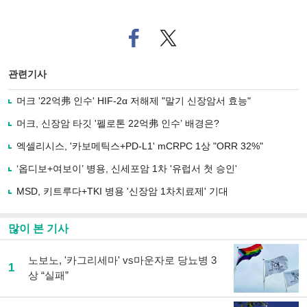
페
트위
이
터로
스
기사
북
공유
관련기사
으
하기
로
머크 '22억弗 인수' HIF-2α 저해제 "말기 신장암서 효능"
기
사
머크, 신장암 타깃 '펠로톤 22억弗 인수’ 배경은?
공
유
엑셀리시스, '카보메틱스+PD-L1' mCRPC 1상 "ORR 32%"
하
‘옵디보+여보이’ 병용, 신세포암 1차 '유럽서 첫 승인'
기
MSD, 키트루다+TKI 병용 '신장암 1차치료제' 기대
많이 본 기사
노보노, '카그리세마' vs마운자로 당뇨병 3
1
상 “실패”