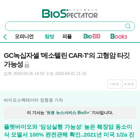
본문 바로가기
주요 메뉴
바이오스펙테이터
통
검색
합
검
오피니언
탐방
피플
색
기사본문
GC녹십자셀 '메소텔린 CAR-T'의 고형암 타깃
가능성
입력 2020-03-26 14:02
수정 2020-04-01 21:15
작게
크게
바이오스펙테이터 장종원 기자
이 기사는
'유료 뉴스서비스 BioS+'
기사입니다.
플랫바이오와 '임상실행 가능성' 높은 췌장암 동소이
식 모델서 100% 완전관해 확인..2021년 미국 1/2a 진