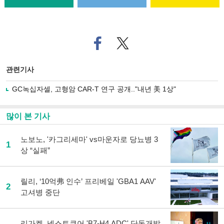
페
트위
이
터로
스
기사
북
공유
관련기사
으
하기
로
GC녹십자셀, 고형암 CAR-T 연구 공개.."내년 美 1상"
기
사
공
많이 본 기사
유
하
노보노, '카그리세마' vs마운자로 당뇨병 3
기
1
상 “실패”
릴리, ‘10억弗 인수’ 프리베일 'GBA1 AAV'
2
고셔병 중단
리가켐, 넥스트큐어 'B7-H4 ADC' 단독개발