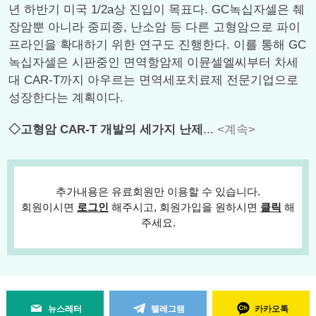
년 하반기 미국 1/2a상 진입이 목표다. GC녹십자셀은 췌
장암뿐 아니라 중피종, 난소암 등 다른 고형암으로 파이
프라인을 확대하기 위한 연구도 진행한다. 이를 통해 GC
녹십자셀은 시판중인 면역항암제 이뮨셀엘씨부터 차세
대 CAR-T까지 아우르는 면역세포치료제 전문기업으로
성장한다는 계획이다.
◇고형암 CAR-T 개발의 세가지 난제
...
<계속>
추가내용은 유료회원만 이용할 수 있습니다.
회원이시면
로그인
해주시고, 회원가입을 원하시면
클릭
해
주세요.
뉴스레터
텔레그램
카카오톡