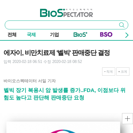
본문 바로가기
주요 메뉴
바이오스펙테이터
통
검색
합
검
전체
국제
기업
색
기사본문
에자이, 비만치료제 '벨빅' 판매중단 결정
입력 2020-02-18 06:51
수정 2020-02-18 08:52
작게
크게
바이오스펙테이터 서일 기자
벨빅 장기 복용시 암 발생률 증가..FDA, 이점보다 위
험도 높다고 판단해 판매중단 요청