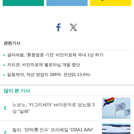
페
트위
이
터로
스
기사
북
공유
관련기사
으
하기
로
글라세움, '新항염증 기전' 비만치료제 국내 1상 허가
기
사
자프겐, 비만치료제 벨로라닙 개발 중단
공
유
일동제약, 작년 영업익 288억..전년比 13.6%↑
하
기
많이 본 기사
노보노, '카그리세마' vs마운자로 당뇨병 3
1
상 “실패”
릴리, ‘10억弗 인수’ 프리베일 'GBA1 AAV'
2