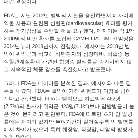
내린 결정이다.
FDA는 지난 2012년 벨빅의 시판을 승인하면서 에자이에
약물 사용과 관련된 심혈관(cardiovascular) 효과를 평가
하는 장기임상을 수행할 것을 요구했다. 에자이는 약 1만
2000명의 비만 환자를 모집해 CAMELLIA-TIMI 61임상을
2014년부터 2018년까지 진행했다. 에자이는 2018년 벨
빅이 위약군과 비교해 비만환자의 심장마비, 뇌졸중 등
심혈관계질환과 관련된 합병증 발생률을 증가시키지 않
고 지속적인 체중 감소를 촉진했다고 발표했다.
그러나 FDA는 데이터를 분석한 결과, 에자이와 다른 결
론을 내렸다. FDA는 벨빅이 가진 위험도가 이점을 넘어
선다고 판단했다. FDA는 벨빅으로 치료받은 462명
(7.7%)의 환자가 위약군 423명(7.1%)보다 암발병률이 높
은 것이 문제라고 판단했다. FDA에 따르면 초기 암 발병
률에는 차이가 없지만 투여기간이 길어질수록 암 발병률
에서 차이가 났으며 특히 췌장암, 직장암, 폐암의 발병사
례가 많았다.