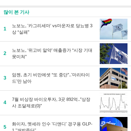
공
유
하
많이 본 기사
기
노보노, '카그리세마' vs마운자로 당뇨병 3
1
상 “실패”
노보노, ‘위고비 알약’ 매출증가 “시장 기대
2
못미쳐”
암젠, 초기 비만에셋 “또 중단”..'마리타이
3
드'만 남아
7월 비상장 바이오투자, 3곳 892억..”상장
4
사 조달제로(0)”
화이자, 멧세라 인수 '디앤디' 경구용 GLP-
5
1 "개발중단"