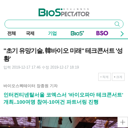
본문 바로가기
주요 메뉴
바이오스펙테이터
통
검색
합
검
전체
국제
기업
색
기사본문
"초기 유망기술, 韓바이오 미래" 테크콘서트 '성
황'
입력 2019-12-17 17:46
수정 2019-12-17 18:19
작게
크게
바이오스펙테이터 장종원 기자
인터컨티넨탈서울 코엑스서 '바이오파마 테크콘서트'
개최..100여명 참여-10여건 파트너링 진행