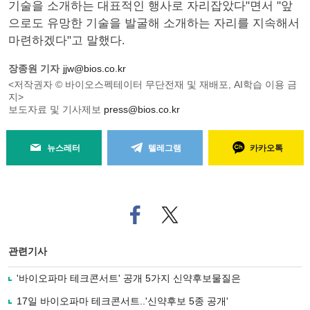
기술을 소개하는 대표적인 행사로 자리잡았다"면서 "앞
으로도 유망한 기술을 발굴해 소개하는 자리를 지속해서
마련하겠다"고 말했다.
장종원 기자
jjw@bios.co.kr
<저작권자 © 바이오스펙테이터 무단전재 및 재배포, AI학습 이용 금
지>
보도자료 및 기사제보
press@bios.co.kr
뉴스레터
텔레그램
카카오톡
페
트위
이
터로
스
기사
북
공유
관련기사
으
하기
로
'바이오파마 테크콘서트' 공개 5가지 신약후보물질은
기
사
17일 바이오파마 테크콘서트..'신약후보 5종 공개'