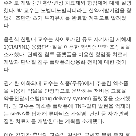
주제로 개발중인 황반변성 치료제와 항암제에 대해 설명
했다. 박 교수는 노벨티노빌리티라는 신약개발기업을 창
업해 조만간 초기 투자유치를 완료할 계획으로 알려졌
다.
음원식 한림대 교수는 사이토카인 유도 자기사멸 저해제
1(CIAPIN1) 융합단백질을 이용한 항염증 약학 조성물을
소개했다. 단백질 침투 플랫폼을 이용한 항염증 치료제
개발과 단백질 침투 플랫폼의상용화 전략에 대한 것이
다.
권기환 이화의대 교수는 식품(우유)에서 추출한 엑소좀
을 사용해 약물을 안정적으로 운반하는 저비용 고효율
약물전달시스템(drug delivery system) 플랫폼을 소개했
다. 권 교수는 엑소좀 플랫폼에 TNF-알파 발현을 억제하
는 siRNA를 탑재해 류마티스 관절염, 건선 등 자가면역
질환 치료제를 개발한다는 계획을 소개했다.
이어 김기광 충남대 교수의 '갈산의 근세포 분화 촉진 효