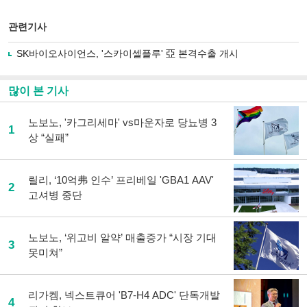
스
기사
북
공유
관련기사
으
하기
로
SK바이오사이언스, '스카이셀플루' 亞 본격수출 개시
기
사
공
많이 본 기사
유
하
노보노, '카그리세마' vs마운자로 당뇨병 3
기
1
상 “실패”
릴리, ‘10억弗 인수’ 프리베일 'GBA1 AAV'
2
고셔병 중단
노보노, ‘위고비 알약’ 매출증가 “시장 기대
3
못미쳐”
리가켐, 넥스트큐어 'B7-H4 ADC' 단독개발
4