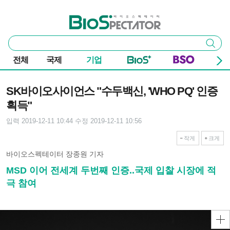
본문 바로가기
주요 메뉴
바이오스펙테이터
통
검색
합
검
전체
국제
기업
색
기사본문
SK바이오사이언스 "수두백신, 'WHO PQ' 인증
획득"
입력 2019-12-11 10:44
수정 2019-12-11 10:56
작게
크게
바이오스펙테이터 장종원 기자
MSD 이어 전세계 두번째 인증..국제 입찰 시장에 적
극 참여