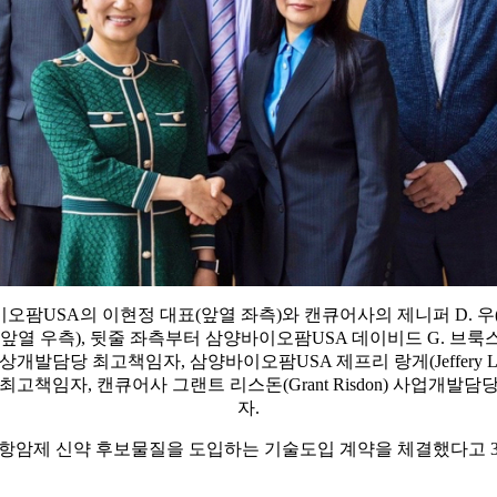
팜USA의 이현정 대표(앞열 좌측)와 캔큐어사의 제니퍼 D. 우(Jenn
(앞열 우측), 뒷줄 좌측부터 삼양바이오팜USA 데이비드 G. 브룩스(D
) 임상개발담당 최고책임자, 삼양바이오팜USA 제프리 랑게(Jeffery La
최고책임자, 캔큐어사 그랜트 리스돈(Grant Risdon) 사업개발담
자.
-class' 면역항암제 신약 후보물질을 도입하는 기술도입 계약을 체결