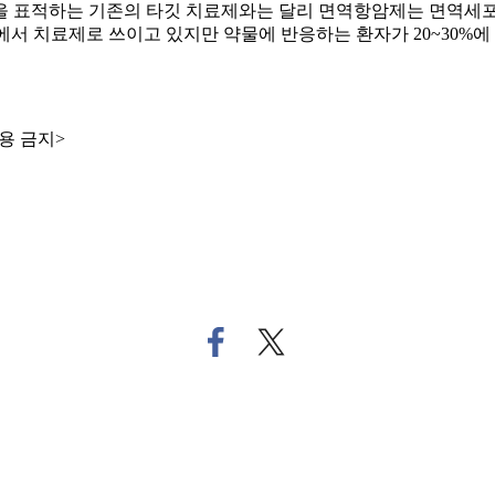
을 표적하는 기존의 타깃 치료제와는 달리 면역항암제는 면역세포
암종에서 치료제로 쓰이고 있지만 약물에 반응하는 환자가 20~30
용 금지>
페
트
이
위
스
터
북
로
으
기
로
사
기
공