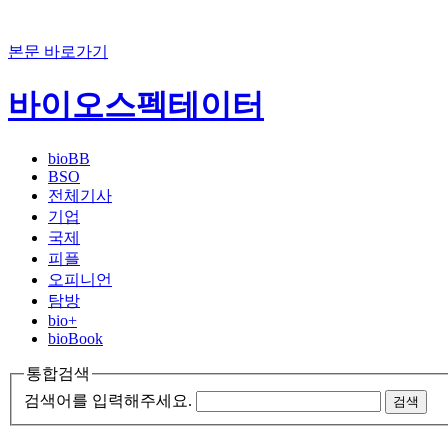
본문 바로가기
바이오스펙테이터
bioBB
BSO
전체기사
기업
국제
피플
오피니언
탐방
bio+
bioBook
통합검색
검색어를 입력해주세요.
검색