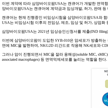
이번 계약에 따라 삼양바이오팜USA는 캔큐어가 개발한 면역항암제
양바이오팜USA는 캔큐어에 계약금과 임상개발, 허가, 판매 등
캔큐어는 현재 진행중인 비임상시험을 삼양바이오팜USA와 함께 
USA는 비임상시험 이후의 전임상, 제조, 임상 및 허가, 상업화 
삼양바이오팜USA는 2021년 임상승인신청서를 제출(IND filing
이번에 삼양바이오팜이 도입한 SYB-010은 암세포가 방출하는 물질 중 ‘s
면에 MIC을 발현하며, NKG2D 리간드로 작용해 NK세포와 C
그러나 암이 진행되면서 MIC을 잘라 용해성(soluble MIC, s
associated macrophages) 등 면역억제세포를 늘리는 역할을