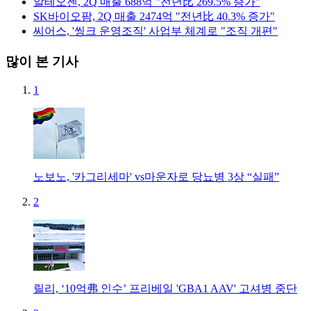
알테오젠, 2Q 매출 688억 "전년比 269.5% 증가"
SK바이오팜, 2Q 매출 2474억 "전년比 40.3% 증가"
씨어스, '씽크 운영조직' 사업부 체계로 "조직 개편"
많이 본 기사
1
노보노, '카그리세마' vs마운자로 당뇨병 3상 “실패”
2
릴리, ‘10억弗 인수’ 프리베일 'GBA1 AAV' 고셔병 중단