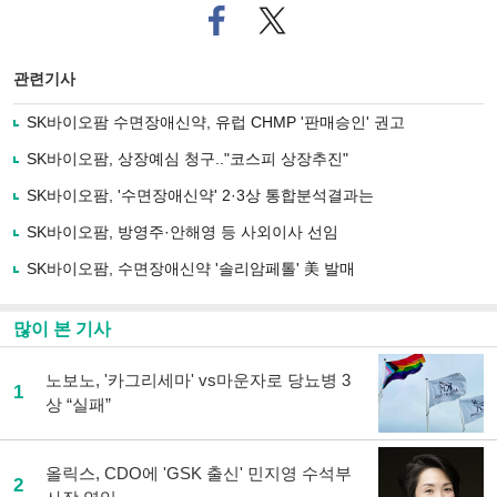
페
트위
이
터로
스
기사
북
공유
관련기사
으
하기
로
SK바이오팜 수면장애신약, 유럽 CHMP '판매승인' 권고
기
사
SK바이오팜, 상장예심 청구.."코스피 상장추진"
공
유
SK바이오팜, '수면장애신약' 2·3상 통합분석결과는
하
SK바이오팜, 방영주·안해영 등 사외이사 선임
기
SK바이오팜, 수면장애신약 '솔리암페톨' 美 발매
많이 본 기사
노보노, '카그리세마' vs마운자로 당뇨병 3
1
상 “실패”
올릭스, CDO에 'GSK 출신' 민지영 수석부
2