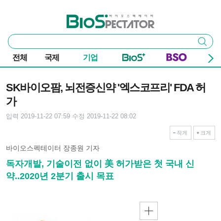
본문 바로가기
주요 메뉴
바이오스펙테이터
통
검색
합
검
전체
국제
기업
색
기사본문
SK바이오팜, 뇌전증신약 '엑스코프리' FDA 허
가
입력 2019-11-22 07:59
수정 2019-11-22 08:02
작게
크게
바이오스펙테이터 장종원 기자
독자개발, 기술이전 없이 美 허가받은 첫 국내 신
약..2020년 2분기 출시 목표