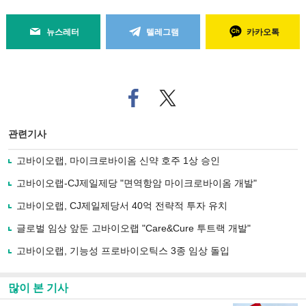
뉴스레터
텔레그램
카카오톡
페
트위
이
터로
스
기사
북
공유
관련기사
으
하기
로
고바이오랩, 마이크로바이옴 신약 호주 1상 승인
기
사
고바이오랩-CJ제일제당 "면역항암 마이크로바이옴 개발"
공
유
고바이오랩, CJ제일제당서 40억 전략적 투자 유치
하
글로벌 임상 앞둔 고바이오랩 "Care&Cure 투트랙 개발"
기
고바이오랩, 기능성 프로바이오틱스 3종 임상 돌입
많이 본 기사