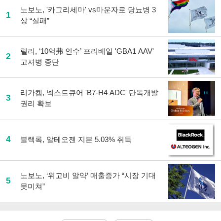
노보노, '카그리세마' vs마운자로 당뇨병 3
1
상 “실패”
릴리, ‘10억弗 인수’ 프리베일 'GBA1 AAV'
2
고셔병 중단
리가켐, 넥스트큐어 'B7-H4 ADC' 단독개발
3
권리 확보
4
블랙록, 알테오젠 지분 5.03% 취득
노보노, ‘위고비 알약’ 매출증가 “시장 기대
5
못미쳐”