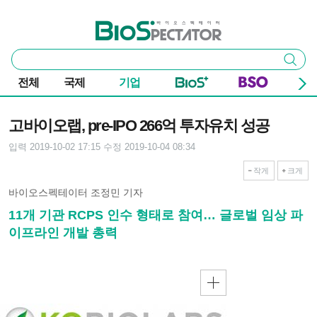
본문 바로가기
주요 메뉴
바이오스펙테이터
통
검색
합
검
전체
국제
기업
색
기사본문
고바이오랩, pre-IPO 266억 투자유치 성공
입력 2019-10-02 17:15
수정 2019-10-04 08:34
작게
크게
바이오스펙테이터 조정민 기자
11개 기관 RCPS 인수 형태로 참여… 글로벌 임상 파
이프라인 개발 총력