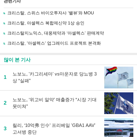
관련기사
으
하기
로
크리스탈, 스위스 바이오투자사 ‘밸뷰’와 MOU
기
사
크리스탈, 아셀렉스 복합제신약 1상 승인
공
유
크리스탈지노믹스, 대웅제약과 ‘아셀렉스’ 판매계약
하
크리스탈, '아셀렉스' 업그레이드 프로젝트 본격화
기
많이 본 기사
노보노, '카그리세마' vs마운자로 당뇨병 3
1
상 “실패”
노보노, ‘위고비 알약’ 매출증가 “시장 기대
2
못미쳐”
릴리, ‘10억弗 인수’ 프리베일 'GBA1 AAV'
3
고셔병 중단