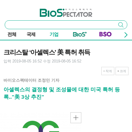
본문 바로가기
주요 메뉴
바이오스펙테이터
통
검색
합
검
전체
국제
기업
색
기사본문
크리스탈 ‘아셀렉스’ 美 특허 취득
입력 2019-08-05 16:52
수정 2019-08-05 16:52
작게
크게
바이오스펙테이터 조정민 기자
아셀렉스의 결정형 및 조성물에 대한 미국 특허 등
록.."美 3상 추진"