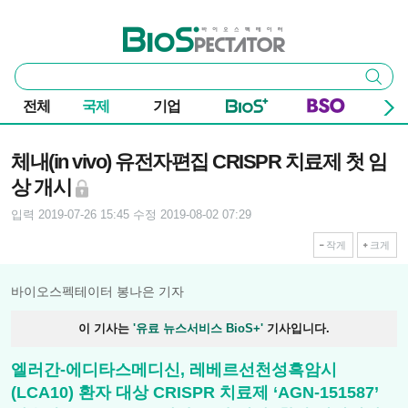
본문 바로가기
주요 메뉴
바이오스펙테이터
통
검색
합
검
전체
국제
기업
색
기사본문
체내(in vivo) 유전자편집 CRISPR 치료제 첫 임
상 개시
입력 2019-07-26 15:45
수정 2019-08-02 07:29
작게
크게
바이오스펙테이터 봉나은 기자
이 기사는
'유료 뉴스서비스 BioS+'
기사입니다.
엘러간-에디타스메디신, 레베르선천성흑암시
(LCA10) 환자 대상 CRISPR 치료제 ‘AGN-151587’