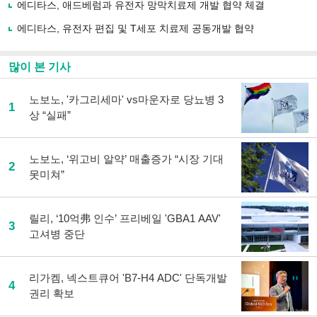
유
에디타스, 애드베럼과 유전자 망막치료제 개발 협약 체결
하
에디타스, 유전자 편집 및 T세포 치료제 공동개발 협약
기
많이 본 기사
노보노, '카그리세마' vs마운자로 당뇨병 3
1
상 “실패”
노보노, ‘위고비 알약’ 매출증가 “시장 기대
2
못미쳐”
릴리, ‘10억弗 인수’ 프리베일 'GBA1 AAV'
3
고셔병 중단
리가켐, 넥스트큐어 'B7-H4 ADC' 단독개발
4
권리 확보