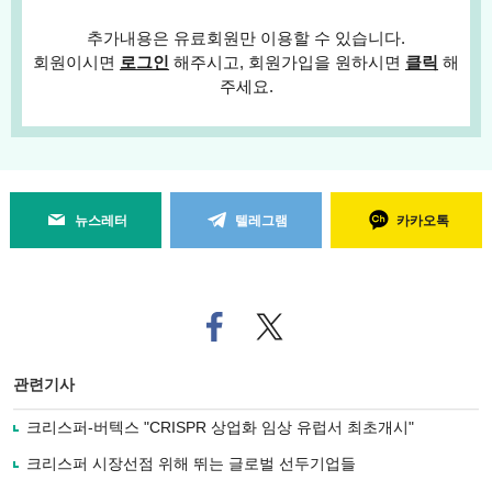
추가내용은 유료회원만 이용할 수 있습니다.
회원이시면
로그인
해주시고, 회원가입을 원하시면
클릭
해
주세요.
뉴스레터
텔레그램
카카오톡
페
트위
이
터로
스
기사
북
공유
관련기사
으
하기
로
크리스퍼-버텍스 "CRISPR 상업화 임상 유럽서 최초개시"
기
사
크리스퍼 시장선점 위해 뛰는 글로벌 선두기업들
공