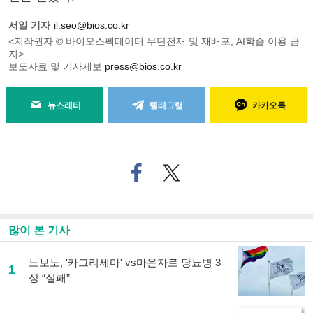
서일 기자
il.seo@bios.co.kr
<저작권자 © 바이오스펙테이터 무단전재 및 재배포, AI학습 이용 금
지>
보도자료 및 기사제보
press@bios.co.kr
뉴스레터
텔레그램
카카오톡
페
트위
이
터로
스
기사
북
공유
으
하기
많이 본 기사
로
기
사
노보노, '카그리세마' vs마운자로 당뇨병 3
1
공
상 “실패”
유
하
기