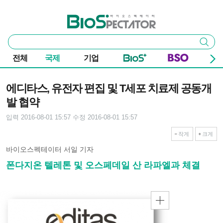
본문 바로가기
주요 메뉴
바이오스펙테이터
통
검색
합
검
전체
국제
기업
색
기사본문
에디타스, 유전자 편집 및 T세포 치료제 공동개
발 협약
입력 2016-08-01 15:57
수정 2016-08-01 15:57
작게
크게
바이오스펙테이터 서일 기자
폰다지온 텔레톤 및 오스페데일 산 라파엘과 체결