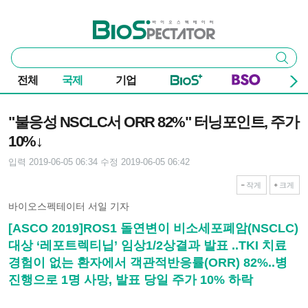
본문 바로가기
주요 메뉴
바이오스펙테이터
통
검색
합
검
전체
국제
기업
색
기사본문
"불응성 NSCLC서 ORR 82%" 터닝포인트, 주가
10%↓
입력 2019-06-05 06:34
수정 2019-06-05 06:42
작게
크게
바이오스펙테이터 서일 기자
[ASCO 2019]ROS1 돌연변이 비소세포폐암(NSCLC)
대상 ‘레포트렉티닙’ 임상1/2상결과 발표 ..TKI 치료
경험이 없는 환자에서 객관적반응률(ORR) 82%..병
진행으로 1명 사망, 발표 당일 주가 10% 하락