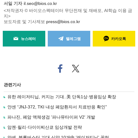
서일 기자
il.seo@bios.co.kr
<저작권자 © 바이오스펙테이터 무단전재 및 재배포, AI학습 이용 금
지>
보도자료 및 기사제보
press@bios.co.kr
뉴스레터
텔레그램
카카오톡
페
트위
이
터로
스
기사
북
공유
관련기사
으
하기
로
유한 레이저티닙, 커지는 기대..美 단독1상·병용임상 확장
기
사
얀센 “JNJ-372, TKI 내성 폐암환자서 치료반응 확인”
공
유
파나진, 폐암 액체생검 '파나뮤타이퍼 V2' 개발
하
암젠·릴리·다이이찌산쿄 임상개발 전략
기
얀센, 블록버스터 기대 신약 10개中 '레이저티닙' 꼽혀