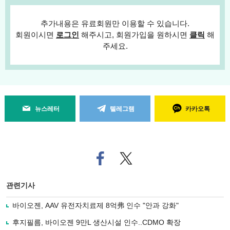
추가내용은 유료회원만 이용할 수 있습니다.
회원이시면
로그인
해주시고, 회원가입을 원하시면
클릭
해
주세요.
뉴스레터
텔레그램
카카오톡
페
트위
이
터로
스
기사
북
공유
관련기사
으
하기
로
바이오젠, AAV 유전자치료제 8억弗 인수 "안과 강화"
기
사
후지필름, 바이오젠 9만L 생산시설 인수..CDMO 확장
공