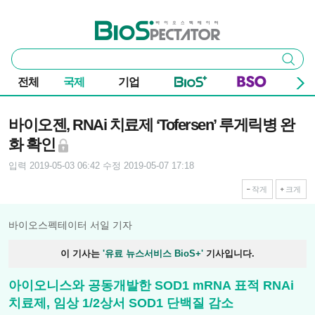
본문 바로가기
주요 메뉴
바이오스펙테이터
통
검색
합
검
전체
국제
기업
색
기사본문
바이오젠, RNAi 치료제 ‘Tofersen’ 루게릭병 완
화 확인
입력 2019-05-03 06:42
수정 2019-05-07 17:18
작게
크게
바이오스펙테이터 서일 기자
이 기사는
'유료 뉴스서비스 BioS+'
기사입니다.
아이오니스와 공동개발한 SOD1 mRNA 표적 RNAi
치료제, 임상 1/2상서 SOD1 단백질 감소