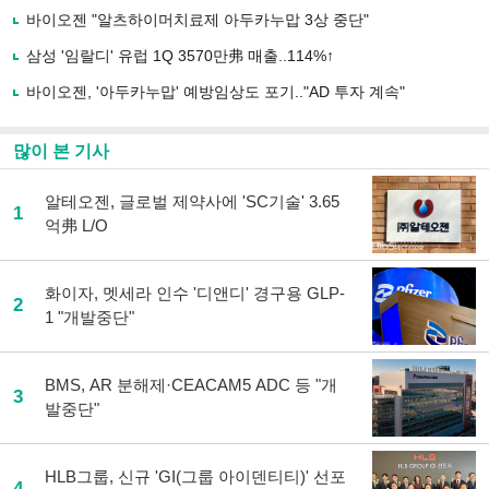
유
바이오젠 "알츠하이머치료제 아두카누맙 3상 중단"
하
삼성 '임랄디' 유럽 1Q 3570만弗 매출..114%↑
기
바이오젠, '아두카누맙' 예방임상도 포기.."AD 투자 계속"
많이 본 기사
알테오젠, 글로벌 제약사에 'SC기술' 3.65
1
억弗 L/O
화이자, 멧세라 인수 '디앤디' 경구용 GLP-
2
1 "개발중단"
BMS, AR 분해제·CEACAM5 ADC 등 "개
3
발중단"
HLB그룹, 신규 'GI(그룹 아이덴티티)' 선포
4