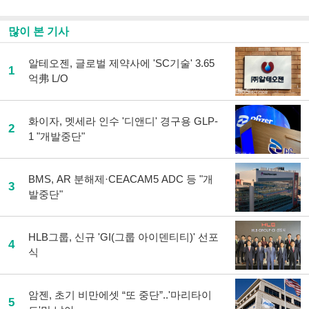
북
공유
으
하기
많이 본 기사
로
기
사
알테오젠, 글로벌 제약사에 'SC기술' 3.65
1
공
억弗 L/O
유
하
기
화이자, 멧세라 인수 '디앤디' 경구용 GLP-
2
1 "개발중단"
BMS, AR 분해제·CEACAM5 ADC 등 "개
3
발중단"
HLB그룹, 신규 'GI(그룹 아이덴티티)' 선포
4
식
암젠, 초기 비만에셋 “또 중단”..'마리타이
5