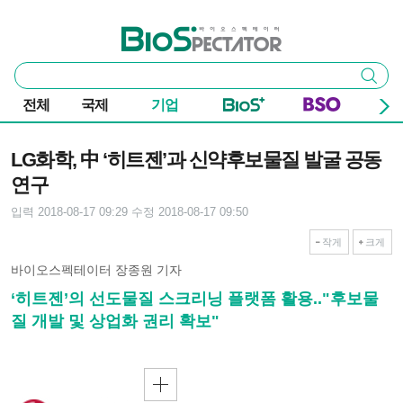
본문 바로가기
주요 메뉴
바이오스펙테이터
통
검색
합
검
전체
국제
기업
색
기사본문
LG화학, 中 ‘히트젠’과 신약후보물질 발굴 공동
연구
입력 2018-08-17 09:29
수정 2018-08-17 09:50
작게
크게
바이오스펙테이터 장종원 기자
‘히트젠’의 선도물질 스크리닝 플랫폼 활용.."후보물
질 개발 및 상업화 권리 확보"