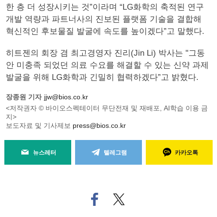
한 층 더 성장시키는 것”이라며 “LG화학의 축적된 연구
개발 역량과 파트너사의 진보된 플랫폼 기술을 결합해
혁신적인 후보물질 발굴에 속도를 높이겠다”고 말했다.
히트젠의 회장 겸 최고경영자 진리(Jin Li) 박사는 "그동
안 미충족 되었던 의료 수요를 해결할 수 있는 신약 과제
발굴을 위해 LG화학과 긴밀히 협력하겠다”고 밝혔다.
장종원 기자
jjw@bios.co.kr
<저작권자 © 바이오스펙테이터 무단전재 및 재배포, AI학습 이용 금
지>
보도자료 및 기사제보
press@bios.co.kr
뉴스레터
텔레그램
카카오톡
페
트위
이
터로
스
기사