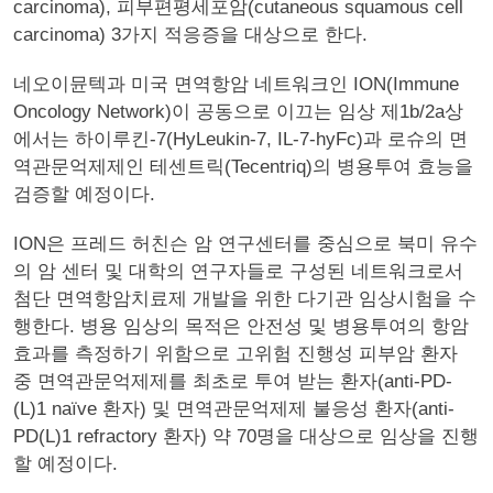
carcinoma), 피부편평세포암(cutaneous squamous cell
carcinoma) 3가지 적응증을 대상으로 한다.
네오이뮨텍과 미국 면역항암 네트워크인 ION(Immune
Oncology Network)이 공동으로 이끄는 임상 제1b/2a상
에서는 하이루킨-7(HyLeukin-7, IL-7-hyFc)과 로슈의 면
역관문억제제인 테센트릭(Tecentriq)의 병용투여 효능을
검증할 예정이다.
ION은 프레드 허친슨 암 연구센터를 중심으로 북미 유수
의 암 센터 및 대학의 연구자들로 구성된 네트워크로서
첨단 면역항암치료제 개발을 위한 다기관 임상시험을 수
행한다. 병용 임상의 목적은 안전성 및 병용투여의 항암
효과를 측정하기 위함으로 고위험 진행성 피부암 환자
중 면역관문억제제를 최초로 투여 받는 환자(anti-PD-
(L)1 naïve 환자) 및 면역관문억제제 불응성 환자(anti-
PD(L)1 refractory 환자) 약 70명을 대상으로 임상을 진행
할 예정이다.