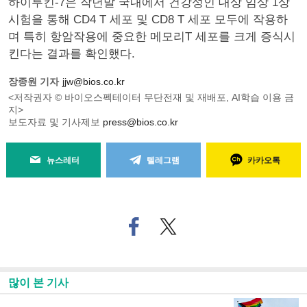
하이루킨-7은 작년말 국내에서 건강성인 대상 임상 1상
시험을 통해 CD4 T 세포 및 CD8 T 세포 모두에 작용하
며 특히 항암작용에 중요한 메모리T 세포를 크게 증식시
킨다는 결과를 확인했다.
장종원 기자
jjw@bios.co.kr
<저작권자 © 바이오스펙테이터 무단전재 및 재배포, AI학습 이용 금
지>
보도자료 및 기사제보
press@bios.co.kr
뉴스레터
텔레그램
카카오톡
페
트위
이
터로
스
기사
북
공유
으
하기
많이 본 기사
로
기