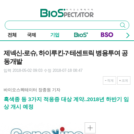
본문 바로가기
주요 메뉴
바이오스펙테이터
통
검색
합
검
전체
국제
기업
색
기사본문
제넥신-로슈, 하이루킨-7·테센트릭 병용투여 공
동개발
입력 2018-05-02 09:03
수정 2018-07-18 08:47
작게
크게
바이오스펙테이터 장종원 기자
흑색종 등 3가지 적응증 대상 계약..2018년 하반기 임
상 개시 예정