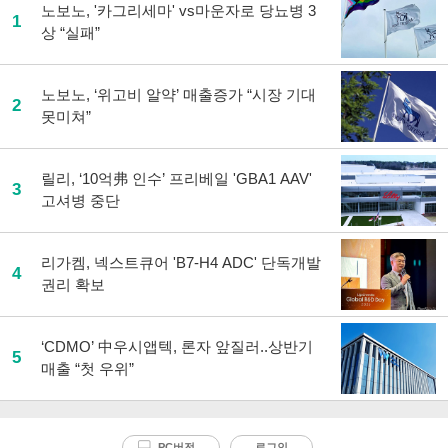
사
노보노, '카그리세마' vs마운자로 당뇨병 3
1
공
상 “실패”
유
하
기
노보노, ‘위고비 알약’ 매출증가 “시장 기대
2
못미쳐”
릴리, ‘10억弗 인수’ 프리베일 'GBA1 AAV'
3
고셔병 중단
리가켐, 넥스트큐어 'B7-H4 ADC' 단독개발
4
권리 확보
‘CDMO’ 中우시앱텍, 론자 앞질러..상반기
5
매출 “첫 우위”
PC버전
로그인