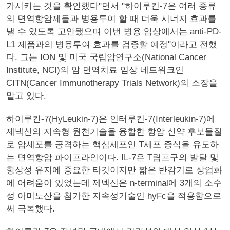
가시키는 것을 확인했다"면서 "하이루킨-7은 여러 종류
의 면역항암제들과 병용투여 할 때 더욱 시너지 효과를
낼 수 있도록 고안됐으며 이번 병용 임상에서는 anti-PD-
L1 제품과의 병용투여 효과를 검증할 예정"이라고 전했
다. 그는 ION 및 미국 국립암연구소(National Cancer
Institute, NCI)의 암 면역치료 임상 네트워크인
CITN(Cancer Immunotherapy Trials Network)의 소장을
맡고 있다.
하이루킨-7(HyLeukin-7)은 인터루킨-7(Interleukin-7)에
제넥신의 지속형 원천기술을 융합한 항암 신약 후보물질
로 암세포를 공격하는 핵심세포인 T세포 증식을 유도하
는 면역항암 파이프라인이다. IL-7은 T림프구의 발달 및
항상성 유지에 중요한 타깃이지만 짧은 반감기로 상업화
에 어려움이 있었는데 제넥신은 n-terminal에 3개의 소수
성 아미노산을 첨가한 지속성기술인 hyFc을 적용함으로
써 극복했다.