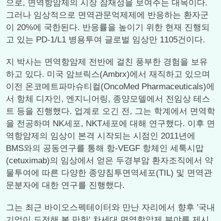
으로, 면역항암제의 시장 잠재성을 보여주는 대목이다.
그러나 임상적으로 면역관문억제제에 반응하는 환자군
이 20%에 국한된다. 반응률을 높이기 위한 현재 진행되
고 있는 PD-1/L1 병용투여 글로벌 임상만 1105건이다.
지 박사는 면역항암제 전반에 걸친 풍부한 경험을 보유
하고 있다. 미국 암브릭스(Ambrx)에서 재직하고 있으며
이전 온코메트파마슈티컬(OncoMed Pharmaceuticals)에
서 항체 디자인, 엔지니어링, 종양모델에서 전임상 테스
트 등을 진행했다. 업계로 오긴 전, 그는 학계에서 면역학
을 전공하며 NK세포, NKT세포에 대해 연구했다. 이후 면
역항암제의 임상이 본격 시작되는 시점인 2011년에
BMS와의 공동연구를 통해 항-VEGF 항체인 세툭시맙
(cetuximab)의 임상에서 얻은 두경부암 환자조직에서 약
물투여에 따른 다양한 종양침투면역세포(TIL) 및 면역관
문분자에 대한 연구를 진행했다.
그는 최근 바이오스펙테이터와 만난 자리에서 향후 '국내
기업이 도전해 볼 만한' 차세대 면역항암제 분야를 제시