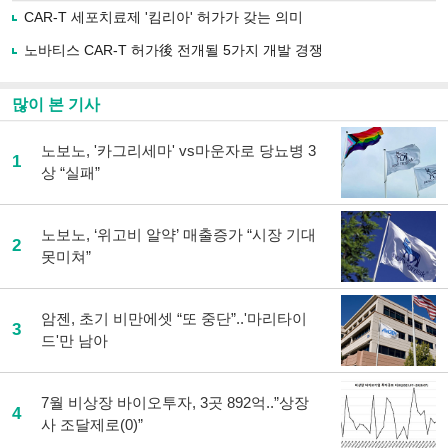
로
CAR-T 세포치료제 '킴리아' 허가가 갖는 의미
기
사
노바티스 CAR-T 허가後 전개될 5가지 개발 경쟁
공
유
하
많이 본 기사
기
노보노, '카그리세마' vs마운자로 당뇨병 3
1
상 “실패”
노보노, ‘위고비 알약’ 매출증가 “시장 기대
2
못미쳐”
암젠, 초기 비만에셋 “또 중단”..'마리타이
3
드'만 남아
7월 비상장 바이오투자, 3곳 892억..”상장
4
사 조달제로(0)”