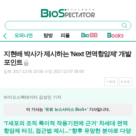
본문 바로가기
주요 메뉴
바이오스펙테이터
통
검색
합
검
오피니언
탐방
피플
색
기사본문
지현배 박사가 제시하는 'Next 면역항암제' 개발
포인트
입력 2017-12-05 15:06
수정 2017-12-07 08:00
작게
크게
바이오스펙테이터 김성민 기자
이 기사는
'유료 뉴스서비스 BioS+'
기사입니다.
'T세포의 조직 특이적 작용기전에 근거' 차세대 면역
항암제 타깃, 접근법 제시..."향후 유망한 분야로 다양