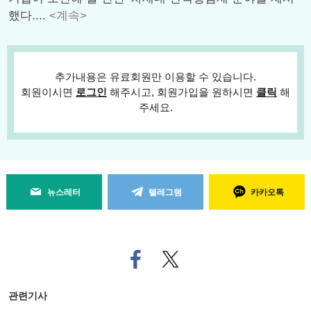
했다....
<계속>
추가내용은 유료회원만 이용할 수 있습니다.
회원이시면
로그인
해주시고, 회원가입을 원하시면
클릭
해
주세요.
뉴스레터
텔레그램
카카오톡
페
트위
이
터로
스
기사
북
공유
관련기사
으
하기