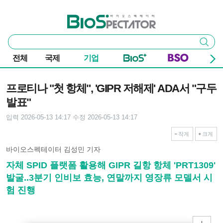
본문 바로가기
주요 메뉴
바이오스펙테이터
통
검색
합
검
전체
국제
기업
색
기사본문
프로티나 "첫 항체", 'GIPR 저해제' ADA서 "구두
발표"
입력 2026-05-13 14:17
수정 2026-05-13 14:17
작게
크게
바이오스펙테이터 김성민 기자
자체 SPID 플랫폼 활용해 GIPR 길항 항체 'PRT1309'
발굴..3분기 인비보 효능, 연말까지 영장류 모델서 시
험 진행