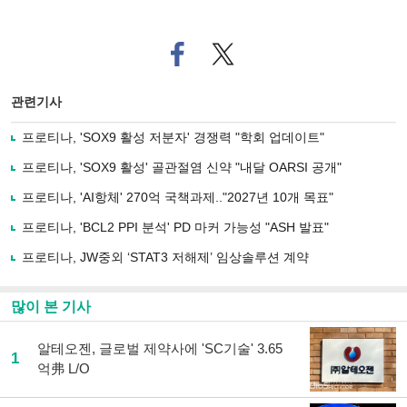
페
트위
이
터로
스
기사
북
공유
관련기사
으
하기
로
프로티나, 'SOX9 활성 저분자' 경쟁력 "학회 업데이트"
기
사
프로티나, 'SOX9 활성' 골관절염 신약 "내달 OARSI 공개"
공
유
프로티나, 'AI항체' 270억 국책과제.."2027년 10개 목표"
하
프로티나, 'BCL2 PPI 분석' PD 마커 가능성 "ASH 발표"
기
프로티나, JW중외 ‘STAT3 저해제’ 임상솔루션 계약
많이 본 기사
알테오젠, 글로벌 제약사에 'SC기술' 3.65
1
억弗 L/O