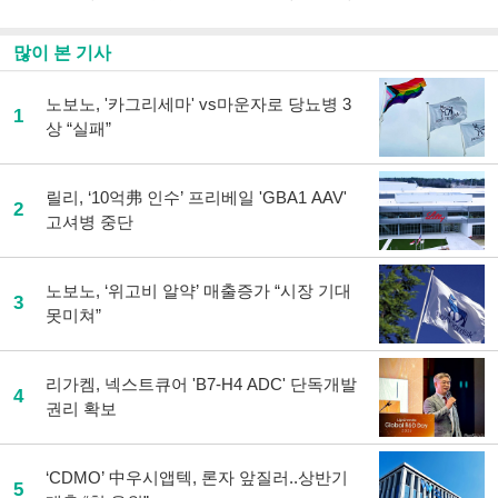
많이 본 기사
노보노, '카그리세마' vs마운자로 당뇨병 3
1
상 “실패”
릴리, ‘10억弗 인수’ 프리베일 'GBA1 AAV'
2
고셔병 중단
노보노, ‘위고비 알약’ 매출증가 “시장 기대
3
못미쳐”
리가켐, 넥스트큐어 'B7-H4 ADC' 단독개발
4
권리 확보
‘CDMO’ 中우시앱텍, 론자 앞질러..상반기
5