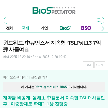
본문 바로가기
주요 메뉴
바이오스펙테이터
통
검색
합
검
전체
국제
기업
색
기사본문
윈드워드, 中큐언스서 지속형 ‘TSLPxIL13’ 7억
弗 사들여
입력 2025-12-29 10:42
수정 2025-12-29 10:42
작게
크게
바이오스펙테이터 신창민 기자
이 기사는
'유료 뉴스서비스 BioS+'
기사입니다.
계약금 비공개..올해초 中켈룬서 지속형 TSLP 사들인
후 “이중항체로 확대”, 1상 진행중