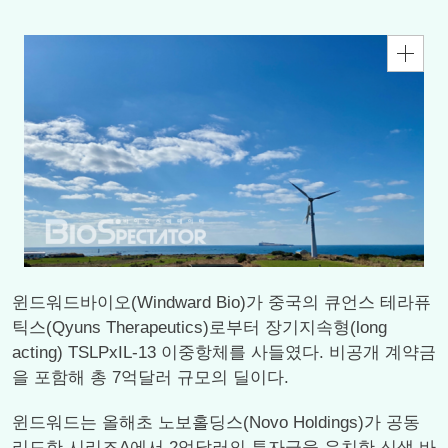
윈드워드바이오(Windward Bio)가 중국의 큐언스 테라퓨
틱스(Qyuns Therapeutics)로부터 장기지속형(long
acting) TSLPxIL-13 이중항체를 사들였다. 비공개 계약금
을 포함해 총 7억달러 규모의 딜이다.
윈드워드는 올해초 노보홀딩스(Novo Holdings)가 공동
리드한 시리즈A에서 2억달러의 투자금을 유치한 신생 바