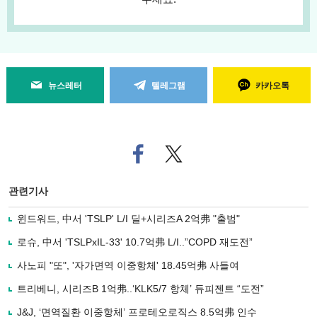
뉴스레터
텔레그램
카카오톡
페
트위
이
터로
스
기사
북
공유
관련기사
으
하기
로
윈드워드, 中서 'TSLP' L/I 딜+시리즈A 2억弗 "출범"
기
사
로슈, 中서 'TSLPxIL-33' 10.7억弗 L/I..”COPD 재도전”
공
유
사노피 "또", '자가면역 이중항체' 18.45억弗 사들여
하
트리베니, 시리즈B 1억弗..‘KLK5/7 항체’ 듀피젠트 “도전”
기
J&J, ‘면역질환 이중항체’ 프로테오로직스 8.5억弗 인수