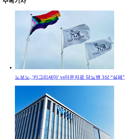
주목기사
노보노, '카그리세마' vs마운자로 당뇨병 3상 “실패”