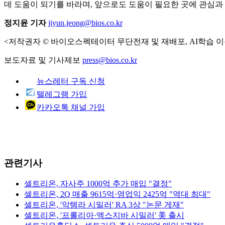
데 도움이 되기를 바라며, 앞으로도 도움이 필요한 곳에 관심과
정지윤 기자
jiyun.jeong@bios.co.kr
<저작권자 © 바이오스펙테이터 무단전재 및 재배포, AI학습 이
보도자료 및 기사제보
press@bios.co.kr
뉴스레터 구독 신청
텔레그램 가입
카카오톡 채널 가입
관련기사
셀트리온, 자사주 1000억 추가 매입 "결정"
셀트리온, 2Q 매출 9615억·영업익 2425억 "역대 최대"
셀트리온, '악템라 시밀러' RA 3상 "논문 게재"
셀트리온, '프롤리아·엑스지바 시밀러' 美 출시