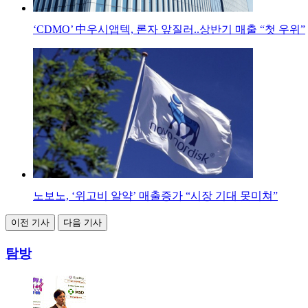
‘CDMO’ 中우시앱텍, 론자 앞질러..상반기 매출 “첫 우위”
노보노, ‘위고비 알약’ 매출증가 “시장 기대 못미쳐”
이전 기사
다음 기사
탐방