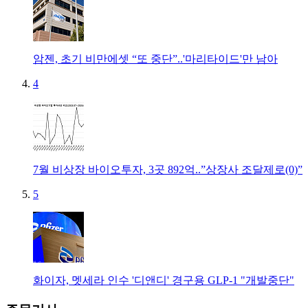
암젠, 초기 비만에셋 “또 중단”..'마리타이드'만 남아
4
7월 비상장 바이오투자, 3곳 892억..”상장사 조달제로(0)”
5
화이자, 멧세라 인수 '디앤디' 경구용 GLP-1 "개발중단"