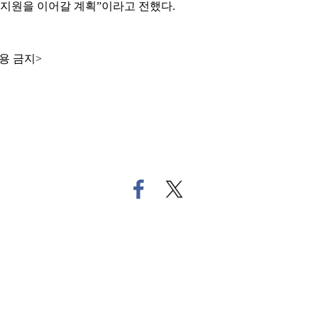
 지원을 이어갈 계획”이라고 전했다.
용 금지>
페
트
이
위
스
터
북
로
으
기
로
사
기
공
사
유
공
하