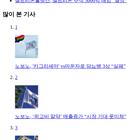
셀트리온홀딩스, 셀트리온 주식 5000억 매입 "결정"
많이 본 기사
1
노보노, '카그리세마' vs마운자로 당뇨병 3상 “실패”
2
노보노, ‘위고비 알약’ 매출증가 “시장 기대 못미쳐”
3