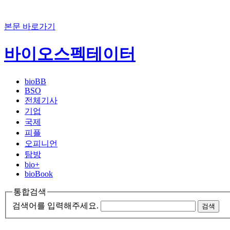
본문 바로가기
바이오스펙테이터
bioBB
BSO
전체기사
기업
국제
피플
오피니언
탐방
bio+
bioBook
통합검색
검색어를 입력해주세요.
검색