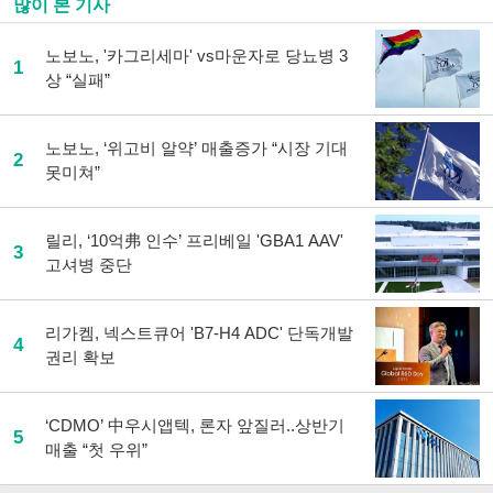
많이 본 기사
노보노, '카그리세마' vs마운자로 당뇨병 3
1
상 “실패”
노보노, ‘위고비 알약’ 매출증가 “시장 기대
2
못미쳐”
릴리, ‘10억弗 인수’ 프리베일 'GBA1 AAV'
3
고셔병 중단
리가켐, 넥스트큐어 'B7-H4 ADC' 단독개발
4
권리 확보
‘CDMO’ 中우시앱텍, 론자 앞질러..상반기
5
매출 “첫 우위”