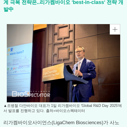
계 극복 전략은..리가켐바이오 'best-in-class' 전략 개
발中
▲조병철 다안바이오 대표가 1일 리가켐바이오 'Global R&D Day 2025'에
서 발표를 진행하고 있다. 출처=바이오스펙테이터
리가켐바이오사이언스(LigaChem Biosciences)가 사노