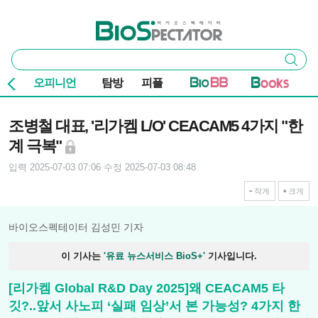
본문 바로가기
주요 메뉴
바이오스펙테이터
통
검색
합
검
오피니언
탐방
피플
색
기사본문
조병철 대표, '리가켐 L/O' CEACAM5 4가지 "한
계 극복"
입력 2025-07-03 07:06
수정 2025-07-03 08:48
작게
크게
바이오스펙테이터 김성민 기자
이 기사는
'유료 뉴스서비스 BioS+'
기사입니다.
[리가켐 Global R&D Day 2025]왜 CEACAM5 타
깃?..앞서 사노피 ‘실패 임상’서 본 가능성? 4가지 한