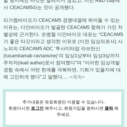
할 당시에는 타깃은 알려지지 않았고, 이번 R&D Day에
서 CEACAM5라는 것이 공개됐다.
리가켐바이오가 CEACAM5 경쟁대열에 뛰어들 수 있는
이유는, 다안바이오가 발굴한 CEACAM5 항체가 가진 차
별성에 근거한다. 조병철 다안바이오 대표는 “CEACAM5
가 좋은 타깃이라고 생각한 이유로 (이전 임상의로서) 사
노피의 CEACAM5 ADC ‘투사미타맙 라브탄신
(tusamitamab ravtansine)’의 임상1상부터 임상3상까지
주저자(lead author)로서 참여했다”며 “이러한 임상개발
경험 속에서 어떤 한계를 극복하면, 기회가 있을지에 대
해 고민하게 됐다”고 말했다....
<계속>
추가내용은 유료회원만 이용할 수 있습니다.
회원이시면
로그인
해주시고, 회원가입을 원하시면
클릭
해
주세요.