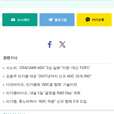
뉴스레터
텔레그램
카카오톡
페
트위
이
터로
스
기사
북
공유
관련기사
으
하기
로
사노피, ‘CEACAM5 ADC’ 3상 실패 “미련..대신 TOP1”
기
사
김용주 리가켐 대표 "2027년까지 신규 ADC 15개 IND"
공
유
다안바이오, 리가켐에 'ADC용 항체' 기술이전
하
리가켐바이오, 내달 1일 '글로벌 R&D Day' 개최
기
리가켐, 美노바락서 "ADC 적용" 신규 항체 2개 도입