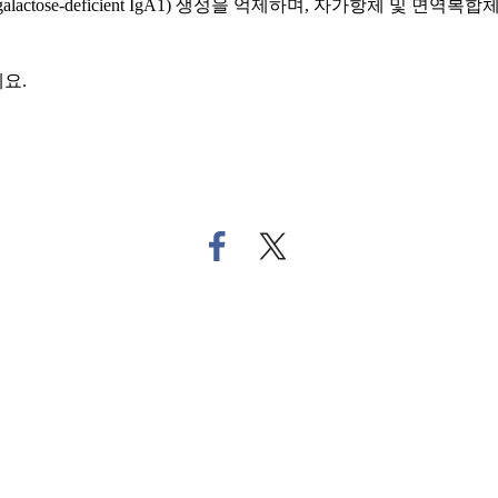
1(galactose-deficient IgA1) 생성을 억제하며, 자가항체 및 면
요.
페
트
이
위
스
터
북
로
으
기
로
사
기
공
사
유
공
하
유
기
하