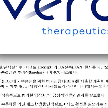
해 융합단백질 ‘아타시셉트(atacicept)’가 IgA신증(IgAN) 환자를 
인 투여전(baseline) 대비 46% 감소했다.
(FDA)에 가속승인을 위한 허가신청서(BLA)를 제출할 계획이며,
에 피하투여(SC) 제형인 아타시셉트의 경쟁력에 대해서는 업계의
AN 적응증으로 평가한 임상3상의 긍정적인 중간결과를 발표했다.
actor) 수용체를 가진 재조합 융합단백질로, B세포 활성을 일으키는 사이토카인 BAFF(