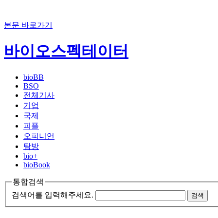
본문 바로가기
바이오스펙테이터
bioBB
BSO
전체기사
기업
국제
피플
오피니언
탐방
bio+
bioBook
통합검색
검색어를 입력해주세요.
검색