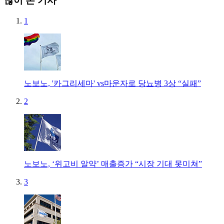
많이 본 기사
1
노보노, '카그리세마' vs마운자로 당뇨병 3상 “실패”
2
노보노, ‘위고비 알약’ 매출증가 “시장 기대 못미쳐”
3