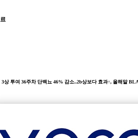
료
 3상 투여 36주차 단백뇨 46% 감소..2b상보다 효과↑, 올해말 B