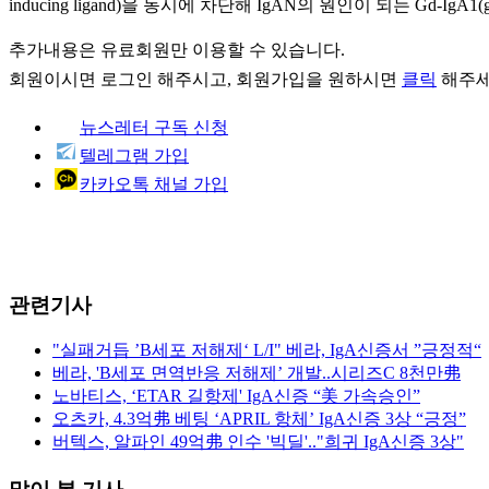
inducing ligand)을 동시에 차단해 IgAN의 원인이 되는 Gd-IgA
추가내용은 유료회원만 이용할 수 있습니다.
회원이시면
로그인
해주시고, 회원가입을 원하시면
클릭
해주세
뉴스레터 구독 신청
텔레그램 가입
카카오톡 채널 가입
관련기사
"실패거듭 ’B세포 저해제‘ L/I" 베라, IgA신증서 ”긍정적“
베라, 'B세포 면역반응 저해제’ 개발..시리즈C 8천만弗
노바티스, ‘ETAR 길항제' IgA신증 “美 가속승인”
오츠카, 4.3억弗 베팅 ‘APRIL 항체’ IgA신증 3상 “긍정”
버텍스, 알파인 49억弗 인수 '빅딜'.."희귀 IgA신증 3상"