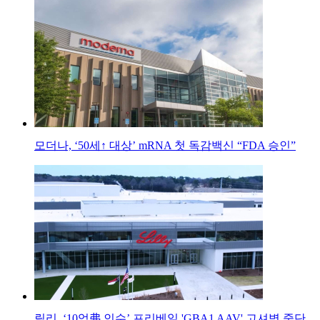
모더나, ‘50세↑ 대상’ mRNA 첫 독감백신 “FDA 승인”
릴리, ‘10억弗 인수’ 프리베일 'GBA1 AAV' 고셔병 중단