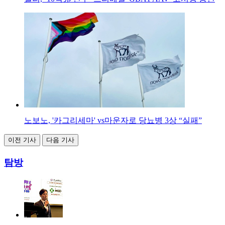
노보노, '카그리세마' vs마운자로 당뇨병 3상 “실패”
이전 기사
다음 기사
탐방