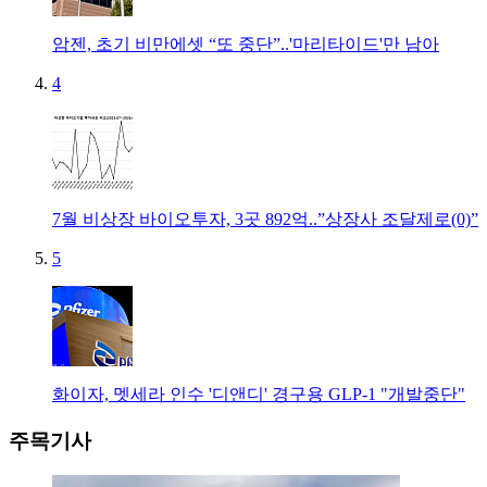
암젠, 초기 비만에셋 “또 중단”..'마리타이드'만 남아
4
7월 비상장 바이오투자, 3곳 892억..”상장사 조달제로(0)”
5
화이자, 멧세라 인수 '디앤디' 경구용 GLP-1 "개발중단"
주목기사