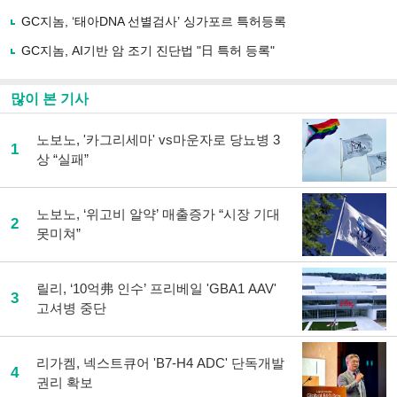
하
GC지놈, ‘태아DNA 선별검사’ 싱가포르 특허등록
기
GC지놈, AI기반 암 조기 진단법 "日 특허 등록"
많이 본 기사
노보노, '카그리세마' vs마운자로 당뇨병 3
1
상 “실패”
노보노, ‘위고비 알약’ 매출증가 “시장 기대
2
못미쳐”
릴리, ‘10억弗 인수’ 프리베일 'GBA1 AAV'
3
고셔병 중단
리가켐, 넥스트큐어 'B7-H4 ADC' 단독개발
4
권리 확보