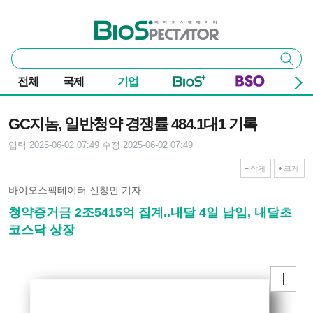
본문 바로가기
주요 메뉴
바이오스펙테이터
통
검색
합
검
전체
국제
기업
색
기사본문
GC지놈, 일반청약 경쟁률 484.1대1 기록
입력 2025-06-02 07:49
수정 2025-06-02 07:49
작게
크게
바이오스펙테이터 신창민 기자
청약증거금 2조5415억 집계..내달 4일 납입, 내달초
코스닥 상장