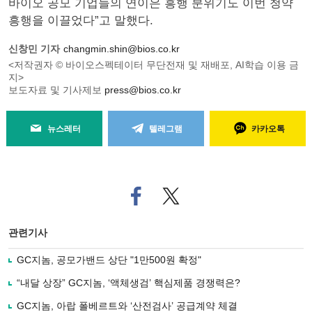
바이오 공모 기업들의 연이은 흥행 분위기도 이번 청약
흥행을 이끌었다”고 말했다.
신창민 기자
changmin.shin@bios.co.kr
<저작권자 © 바이오스펙테이터 무단전재 및 재배포, AI학습 이용 금
지>
보도자료 및 기사제보
press@bios.co.kr
뉴스레터
텔레그램
카카오톡
페
트위
이
터로
스
기사
북
공유
관련기사
으
하기
로
GC지놈, 공모가밴드 상단 "1만500원 확정"
기
사
“내달 상장” GC지놈, ‘액체생검’ 핵심제품 경쟁력은?
공
유
GC지놈, 아랍 폴베르트와 ‘산전검사’ 공급계약 체결