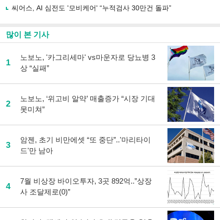
씨어스, AI 심전도 '모비케어' “누적검사 30만건 돌파”
많이 본 기사
노보노, '카그리세마' vs마운자로 당뇨병 3
1
상 “실패”
노보노, ‘위고비 알약’ 매출증가 “시장 기대
2
못미쳐”
암젠, 초기 비만에셋 “또 중단”..'마리타이
3
드'만 남아
7월 비상장 바이오투자, 3곳 892억..”상장
4
사 조달제로(0)”