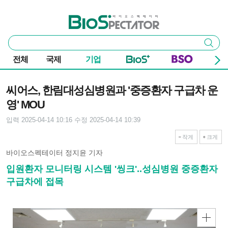
본문 바로가기
주요 메뉴
바이오스펙테이터
통
검색
합
검
전체
국제
기업
색
기사본문
씨어스, 한림대성심병원과 '중증환자 구급차 운
영' MOU
입력 2025-04-14 10:16
수정 2025-04-14 10:39
작게
크게
바이오스펙테이터 정지윤 기자
입원환자 모니터링 시스템 '씽크'..성심병원 중증환자
구급차에 접목