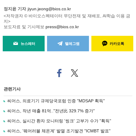
정지윤 기자
jiyun.jeong@bios.co.kr
<저작권자 © 바이오스펙테이터 무단전재 및 재배포, AI학습 이용 금
지>
보도자료 및 기사제보
press@bios.co.kr
뉴스레터
텔레그램
카카오톡
페
트위
이
터로
스
기사
북
공유
관련기사
으
하기
로
씨어스, 의료기기 규제당국포럼 인증 "MDSAP 획득"
기
사
씨어스, 작년 매출 81억.."전년比 329.7% 증가"
공
유
씨어스, 실시간 환자 모니터링 '씽크' 고부가 수가 "획득"
하
씨어스, '웨어러블 체온계' 발열 조기발견 "ICMBT 발표"
기