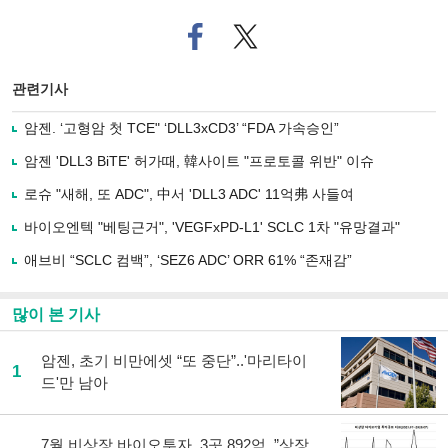
페
트위
이
터로
스
기사
북
공유
관련기사
으
하기
로
암젠. ‘고형암 첫 TCE" ‘DLL3xCD3’ “FDA 가속승인”
기
사
암젠 'DLL3 BiTE' 허가때, 韓사이트 "프로토콜 위반" 이슈
공
유
로슈 "새해, 또 ADC", 中서 'DLL3 ADC' 11억弗 사들여
하
바이오엔텍 "베팅근거", 'VEGFxPD-L1' SCLC 1차 "유망결과"
기
애브비 “SCLC 컴백”, ‘SEZ6 ADC’ ORR 61% “존재감”
많이 본 기사
암젠, 초기 비만에셋 “또 중단”..'마리타이
1
드'만 남아
7월 비상장 바이오투자, 3곳 892억..”상장