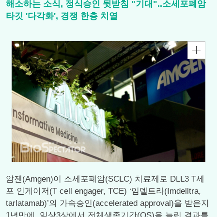
해소하는 소식, 정식승인 뒷받침 "기대"..소세포폐암
타깃 '다각화', 경쟁 한층 치열
암젠(Amgen)이 소세포폐암(SCLC) 치료제로 DLL3 T세
포 인게이저(T cell engager, TCE) ‘임델트라(Imdelltra,
tarlatamab)’의 가속승인(accelerated approval)을 받은지
1년만에, 임상3상에서 전체생존기간(OS)을 늘린 결과를