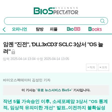
본문 바로가기
주요 메뉴
바이오스펙테이터
통
검색
합
검
오피니언
탐방
피플
색
기사본문
암젠 "진전", 'DLL3xCD3' SCLC 3상서 "OS 늘
려"
입력 2025-04-14 13:04
수정 2025-04-14 13:05
작게
크게
바이오스펙테이터 김성민 기자
이 기사는
'유료 뉴스서비스 BioS+'
기사입니다.
작년 5월 가속승인 이후, 소세포폐암 3상서 "OS 통계
적, 임상적 유의미한 개선" 발표..이전까지 불확실성