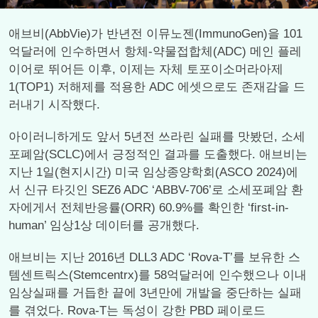
애브비(AbbVie)가 반년전 이뮤노젠(ImmunoGen)을 101
억달러에 인수하면서 항체-약물접합체(ADC) 메인 플레
이어로 뛰어든 이후, 이제는 자체 토포이소머라아제
1(TOP1) 저해제를 적용한 ADC 에셋으로도 존재감을 드
러내기 시작했다.
아이러니하게도 앞서 5년전 쓰라린 실패를 맛봤던, 소세
포폐암(SCLC)에서 긍정적인 결과를 도출했다. 애브비는
지난 1일(현지시간) 미국 임상종양학회(ASCO 2024)에
서 신규 타깃인 SEZ6 ADC ‘ABBV-706’로 소세포폐암 환
자에게서 전체반응률(ORR) 60.9%를 확인한 ‘first-in-
human’ 임상1상 데이터를 공개했다.
애브비는 지난 2016년 DLL3 ADC ‘Rova-T’를 보유한 스
템센트릭스(Stemcentrx)를 58억달러에 인수했으나 이내
임상실패를 거듭한 끝에 3년만에 개발을 중단하는 실패
를 겪었다. Rova-T는 독성이 강한 PBD 페이로드