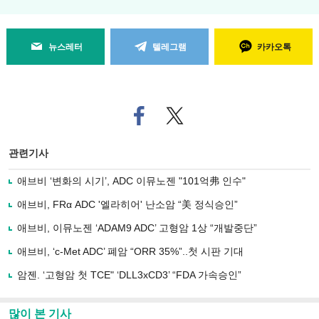
뉴스레터
텔레그램
카카오톡
페
트위
이
터로
스
기사
북
공유
관련기사
으
하기
로
애브비 ‘변화의 시기’, ADC 이뮤노젠 "101억弗 인수"
기
사
애브비, FRα ADC '엘라히어' 난소암 “美 정식승인”
공
유
애브비, 이뮤노젠 ‘ADAM9 ADC’ 고형암 1상 “개발중단”
하
애브비, ‘c-Met ADC’ 폐암 “ORR 35%”..첫 시판 기대
기
암젠. ‘고형암 첫 TCE" ‘DLL3xCD3’ “FDA 가속승인”
많이 본 기사