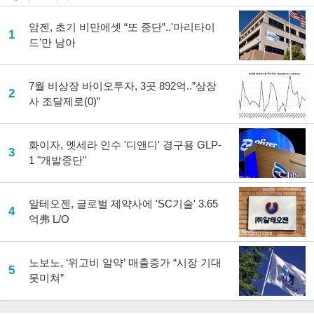
암젠, 초기 비만에셋 “또 중단”..'마리타이
1
드'만 남아
7월 비상장 바이오투자, 3곳 892억..”상장
2
사 조달제로(0)”
화이자, 멧세라 인수 '디앤디' 경구용 GLP-
3
1 "개발중단"
알테오젠, 글로벌 제약사에 'SC기술' 3.65
4
억弗 L/O
노보노, ‘위고비 알약’ 매출증가 “시장 기대
5
못미쳐”