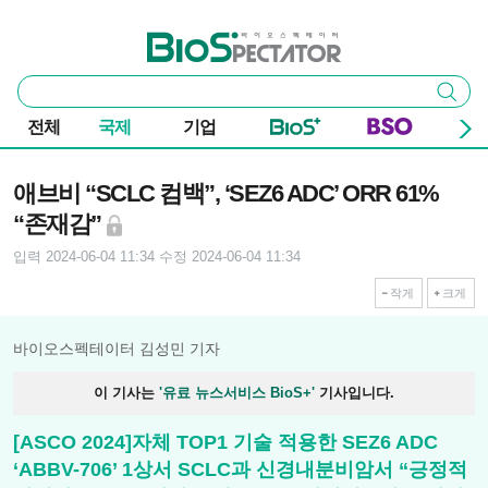
본문 바로가기
주요 메뉴
바이오스펙테이터
통
검색
합
검
전체
국제
기업
색
기사본문
애브비 “SCLC 컴백”, ‘SEZ6 ADC’ ORR 61%
“존재감”
입력 2024-06-04 11:34
수정 2024-06-04 11:34
작게
크게
바이오스펙테이터 김성민 기자
이 기사는
'유료 뉴스서비스 BioS+'
기사입니다.
[ASCO 2024]자체 TOP1 기술 적용한 SEZ6 ADC
‘ABBV-706’ 1상서 SCLC과 신경내분비암서 “긍정적