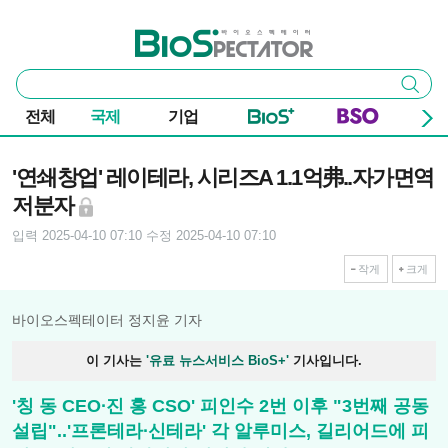
본문 바로가기
주요 메뉴
바이오스펙테이터
통
검색
합
검
전체
국제
기업
색
기사본문
'연쇄창업' 레이테라, 시리즈A 1.1억弗..자가면역
저분자
입력 2025-04-10 07:10
수정 2025-04-10 07:10
작게
크게
바이오스펙테이터 정지윤 기자
이 기사는
'유료 뉴스서비스 BioS+'
기사입니다.
'칭 동 CEO∙진 홍 CSO' 피인수 2번 이후 "3번째 공동
설립"..'프론테라∙신테라' 각 알루미스, 길리어드에 피