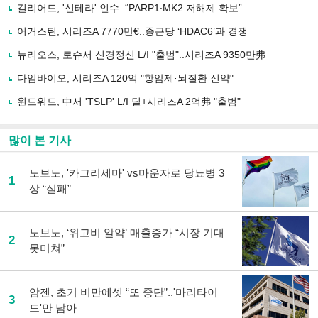
로
길리어드, '신테라' 인수..“PARP1∙MK2 저해제 확보”
기
사
어거스틴, 시리즈A 7770만€..종근당 ‘HDAC6’과 경쟁
공
유
뉴리오스, 로슈서 신경정신 L/I "출범"..시리즈A 9350만弗
하
다임바이오, 시리즈A 120억 "항암제·뇌질환 신약"
기
윈드워드, 中서 'TSLP' L/I 딜+시리즈A 2억弗 "출범"
많이 본 기사
노보노, '카그리세마' vs마운자로 당뇨병 3
1
상 “실패”
노보노, ‘위고비 알약’ 매출증가 “시장 기대
2
못미쳐”
암젠, 초기 비만에셋 “또 중단”..'마리타이
3
드'만 남아