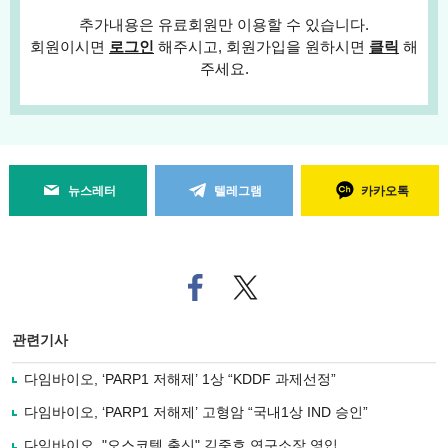
추가내용은 유료회원만 이용할 수 있습니다.
회원이시면
로그인
해주시고, 회원가입을 원하시면
클릭
해
주세요.
뉴스레터
텔레그램
카카오톡
페
트위
이
터로
스
기사
북
공유
관련기사
으
하기
로
다임바이오, ‘PARP1 저해제’ 1상 “KDDF 과제선정”
기
사
다임바이오, ‘PARP1 저해제’ 고형암 “국내1상 IND 승인”
공
유
다임바이오, "오스코텍 출신" 김중호 연구소장 영입