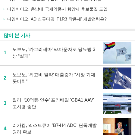
하
다임바이오, 충남대·국제약품서 항암제 후보물질 도입
기
다임바이오, AD 신규타깃 'T1R3 작용제' 개발전략은?
많이 본 기사
노보노, '카그리세마' vs마운자로 당뇨병 3
1
상 “실패”
노보노, ‘위고비 알약’ 매출증가 “시장 기대
2
못미쳐”
릴리, ‘10억弗 인수’ 프리베일 'GBA1 AAV'
3
고셔병 중단
리가켐, 넥스트큐어 'B7-H4 ADC' 단독개발
4
권리 확보