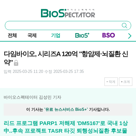
본문 바로가기
주요 메뉴
바이오스펙테이터
통
검색
합
검
전체
국제
기업
색
기사본문
다임바이오, 시리즈A 120억 "항암제·뇌질환 신
약"
입력 2025-03-25 11:20
수정 2025-03-25 17:35
작게
크게
바이오스펙테이터 김성민 기자
이 기사는
'유료 뉴스서비스 BioS+'
기사입니다.
리드 프로그램 PARP1 저해제 'DM5167'로 국내 1상
中..후속 프로젝트 TASR 타깃 퇴행성뇌질환 후보물