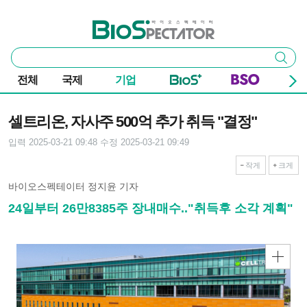
본문 바로가기
주요 메뉴
바이오스펙테이터
통
검색
합
검
전체
국제
기업
색
기사본문
셀트리온, 자사주 500억 추가 취득 "결정"
입력 2025-03-21 09:48
수정 2025-03-21 09:49
작게
크게
바이오스펙테이터 정지윤 기자
24일부터 26만8385주 장내매수.."취득후 소각 계획"