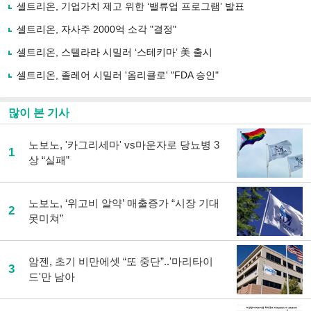
사
셀트리온, 기업가치 제고 위한 ‘밸류업 프로그램’ 발표
공
유
셀트리온, 자사주 2000억 소각 "결정"
하
셀트리온, 스텔라라 시밀러 ‘스테키마’ 美 출시
기
셀트리온, 졸레어 시밀러 '옴리클로' "FDA 승인"
많이 본 기사
노보노, '카그리세마' vs마운자로 당뇨병 3
1
상 “실패”
노보노, ‘위고비 알약’ 매출증가 “시장 기대
2
못미쳐”
암젠, 초기 비만에셋 “또 중단”..'마리타이
3
드'만 남아