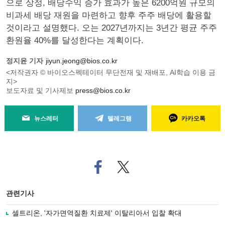
으로 상정, 배당수익 증가 효과가 높은 6200억원 규모의
비과세 배당 재원을 마련하고 향후 주주 배당에 활용할
것이라고 설명했다. 오는 2027년까지는 3년간 평균 주주
환원율 40%를 달성한다는 계획이다.
정지윤 기자
jiyun.jeong@bios.co.kr
<저작권자 © 바이오스펙테이터 무단전재 및 재배포, AI학습 이용 금
지>
보도자료 및 기사제보
press@bios.co.kr
뉴스레터
텔레그램
카카오톡
페
트위
이
터로
스
기사
북
공유
관련기사
으
하기
로
셀트리온, '자가면역질환 치료제' 이탈리아서 입찰 확대
기