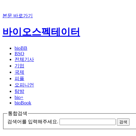
본문 바로가기
바이오스펙테이터
bioBB
BSO
전체기사
기업
국제
피플
오피니언
탐방
bio+
bioBook
통합검색
검색어를 입력해주세요.
검색