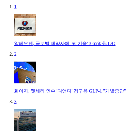
1
알테오젠, 글로벌 제약사에 'SC기술' 3.65억弗 L/O
2
화이자, 멧세라 인수 '디앤디' 경구용 GLP-1 "개발중단"
3