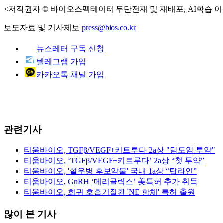
<저작권자 © 바이오스펙테이터 무단전재 및 재배포, AI학습 이
보도자료 및 기사제보
press@bios.co.kr
뉴스레터 구독 신청
텔레그램 가입
카카오톡 채널 가입
관련기사
티움바이오, TGFβ/VEGF+키트루다 2a상 "담도암 투약"
티움바이오, ‘TGFβ/VEGF+키트루다’ 2a상 “첫 투약”
티움바이오, '혈우병 후보약물' 국내 1a상 “탑라인”
티움바이오, GnRH ‘메리골릭스’ 美특허 추가 취득
티움바이오, 희귀 호흡기질환 'NE 항체' 특허 출원
많이 본 기사