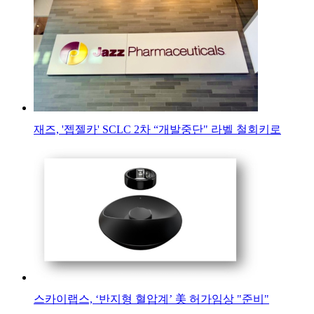
재즈, '젭젤카' SCLC 2차 “개발중단" 라벨 철회키로
스카이랩스, ‘반지형 혈압계’ 美 허가임상 "준비"