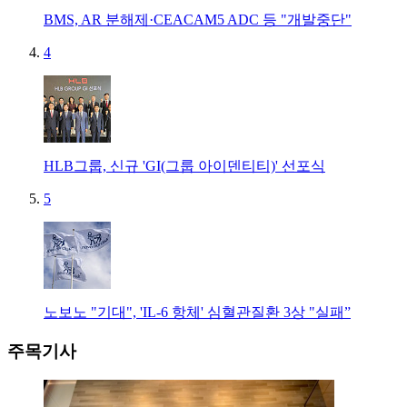
BMS, AR 분해제·CEACAM5 ADC 등 "개발중단"
4
HLB그룹, 신규 'GI(그룹 아이덴티티)' 선포식
5
노보노 "기대", 'IL-6 항체' 심혈관질환 3상 "실패”
주목기사