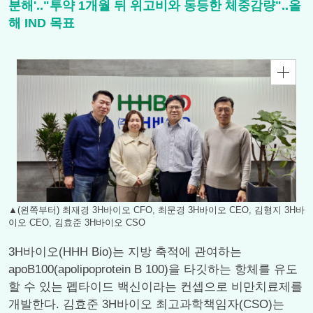
분해'.."투약 1개월 뒤 위고비와 동등한 체중감량"..올
해 IND 목표
▲(왼쪽부터) 최재경 3H바이오 CFO, 최문경 3H바이오 CEO, 김형지 3H바
이오 CEO, 김효준 3H바이오 CSO
3H바이오(HHH Bio)는 지방 축적에 관여하는
apoB100(apolipoprotein B 100)을 타깃하는 항체를 유도
할 수 있는 펩타이드 백신이라는 컨셉으로 비만치료제를
개발한다. 김효준 3H바이오 최고과학책임자(CSO)는