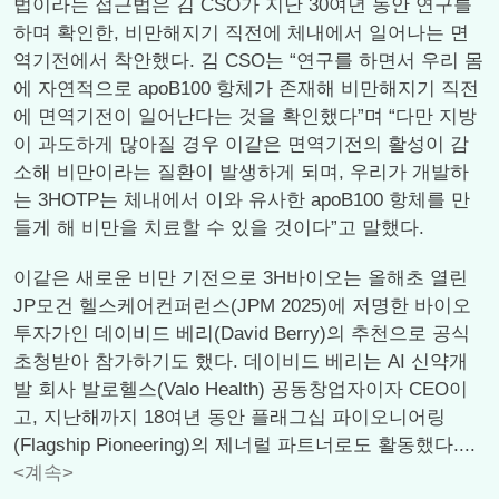
법이라는 접근법은 김 CSO가 지난 30여년 동안 연구를
하며 확인한, 비만해지기 직전에 체내에서 일어나는 면
역기전에서 착안했다. 김 CSO는 “연구를 하면서 우리 몸
에 자연적으로 apoB100 항체가 존재해 비만해지기 직전
에 면역기전이 일어난다는 것을 확인했다”며 “다만 지방
이 과도하게 많아질 경우 이같은 면역기전의 활성이 감
소해 비만이라는 질환이 발생하게 되며, 우리가 개발하
는 3HOTP는 체내에서 이와 유사한 apoB100 항체를 만
들게 해 비만을 치료할 수 있을 것이다”고 말했다.
이같은 새로운 비만 기전으로 3H바이오는 올해초 열린
JP모건 헬스케어컨퍼런스(JPM 2025)에 저명한 바이오
투자가인 데이비드 베리(David Berry)의 추천으로 공식
초청받아 참가하기도 했다. 데이비드 베리는 AI 신약개
발 회사 발로헬스(Valo Health) 공동창업자이자 CEO이
고, 지난해까지 18여년 동안 플래그십 파이오니어링
(Flagship Pioneering)의 제너럴 파트너로도 활동했다....
<계속>