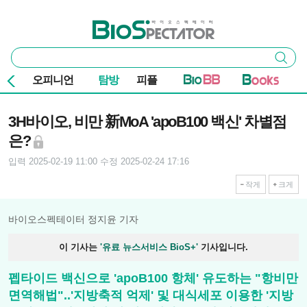
본문 바로가기
주요 메뉴
바이오스펙테이터
통
검색
합
검
오피니언
탐방
피플
색
기사본문
3H바이오, 비만 新MoA 'apoB100 백신' 차별점
은?
입력 2025-02-19 11:00
수정 2025-02-24 17:16
작게
크게
바이오스펙테이터 정지윤 기자
이 기사는
'유료 뉴스서비스 BioS+'
기사입니다.
펩타이드 백신으로 'apoB100 항체' 유도하는 "항비만
면역해법"..'지방축적 억제' 및 대식세포 이용한 '지방