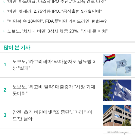
사
'비만' 아드바크, 나스닥 IPO 추진.."배고픔 경로 타깃"
공
유
'비만' 멧세라, 2.75억弗 IPO.."공식출범 9개월만에"
하
"비만붐 속 18년만", FDA 新비만 가이드라인 '변화는?'
기
노보노, '차세대 비만' 3상서 체중 23%↓ "기대 못 미쳐"
많이 본 기사
노보노, '카그리세마' vs마운자로 당뇨병 3
1
상 “실패”
노보노, ‘위고비 알약’ 매출증가 “시장 기대
2
못미쳐”
암젠, 초기 비만에셋 “또 중단”..'마리타이
3
드'만 남아