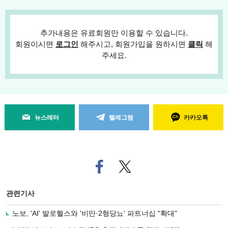
추가내용은 유료회원만 이용할 수 있습니다.
회원이시면
로그인
해주시고, 회원가입을 원하시면
클릭
해
주세요.
뉴스레터
텔레그램
카카오톡
페
트위
이
터로
스
기사
북
공유
관련기사
으
하기
로
노보, 'AI' 발로헬스와 '비만·2형당뇨' 파트너십 "확대"
기