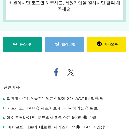
회원이시면
로그인
해주시고, 회원가입을 원하시면
클릭
해
주세요.
뉴스레터
텔레그램
카카오톡
페
트위
이
터로
스
기사
북
공유
관련기사
으
하기
로
리젠엑스 "BLA 목전", 일본신약에 2개 'AAV' 8.5억弗 딜
기
사
카프리코, DMD 첫 세포치료제 “FDA 허가신청 완료”
공
유
에이프릴바이오, 룬드벡서 마일스톤 500만弗 수령
하
'에이프릴 파트너' 에보뮨, 시리즈C 1억弗..“GPCR 임상”
기