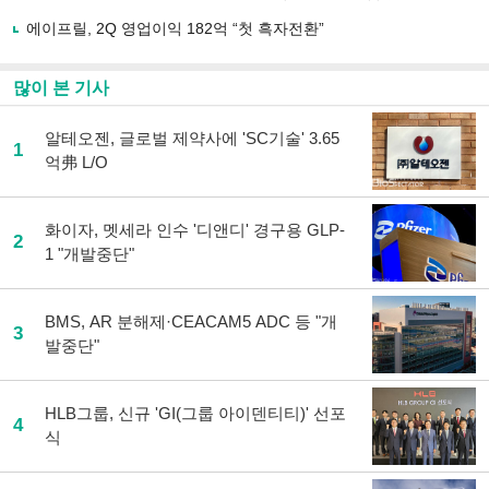
에이프릴, 2Q 영업이익 182억 “첫 흑자전환”
많이 본 기사
알테오젠, 글로벌 제약사에 'SC기술' 3.65
1
억弗 L/O
화이자, 멧세라 인수 '디앤디' 경구용 GLP-
2
1 "개발중단"
BMS, AR 분해제·CEACAM5 ADC 등 "개
3
발중단"
HLB그룹, 신규 'GI(그룹 아이덴티티)' 선포
4
식