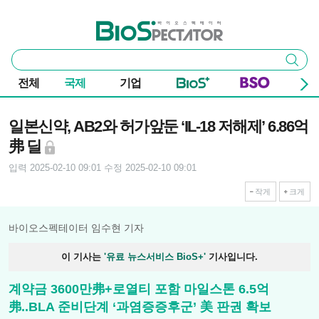
본문 바로가기
주요 메뉴
바이오스펙테이터
통
검색
합
검
전체
국제
기업
색
기사본문
일본신약, AB2와 허가앞둔 ‘IL-18 저해제’ 6.86억
弗 딜
입력 2025-02-10 09:01
수정 2025-02-10 09:01
작게
크게
바이오스펙테이터 임수현 기자
이 기사는
'유료 뉴스서비스 BioS+'
기사입니다.
계약금 3600만弗+로열티 포함 마일스톤 6.5억
弗..BLA 준비단계 ‘과염증증후군’ 美 판권 확보