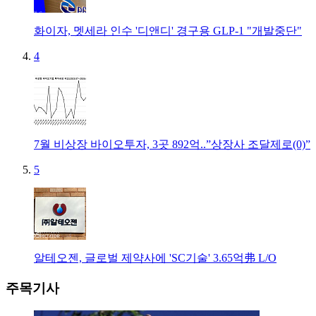
화이자, 멧세라 인수 '디앤디' 경구용 GLP-1 "개발중단"
4
7월 비상장 바이오투자, 3곳 892억..”상장사 조달제로(0)”
5
알테오젠, 글로벌 제약사에 'SC기술' 3.65억弗 L/O
주목기사