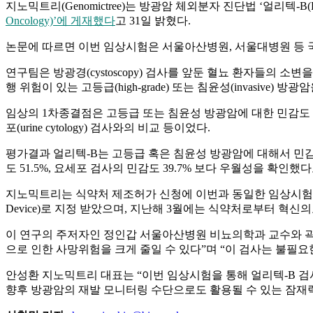
지노믹트리(Genomictree)는 방광암 체외분자 진단법 ‘얼리텍-
Oncology)’에 게재했다
고 31일 밝혔다.
논문에 따르면 이번 임상시험은 서울아산병원, 서울대병원 등 국내 1
연구팀은 방광경(cystoscopy) 검사를 앞둔 혈뇨 환자들의
행 위험이 있는 고등급(high-grade) 또는 침윤성(invasi
임상의 1차종결점은 고등급 또는 침윤성 방광암에 대한 민감도 및 특이도
포(urine cytology) 검사와의 비교 등이었다.
평가결과 얼리텍-B는 고등급 혹은 침윤성 방광암에 대해서 민감도 89
도 51.5%, 요세포 검사의 민감도 39.7% 보다 우월성을 확인했
지노믹트리는 식약처 제조허가 신청에 이번과 동일한 임상시험 결과 
Device)로 지정 받았으며, 지난해 3월에는 식약처로부터 혁신
이 연구의 주저자인 정인갑 서울아산병원 비뇨의학과 교수와 곽
으로 인한 사망위험을 크게 줄일 수 있다”며 “이 검사는 불필
안성환 지노믹트리 대표는 “이번 임상시험을 통해 얼리텍-B 
향후 방광암의 재발 모니터링 수단으로도 활용될 수 있는 잠재