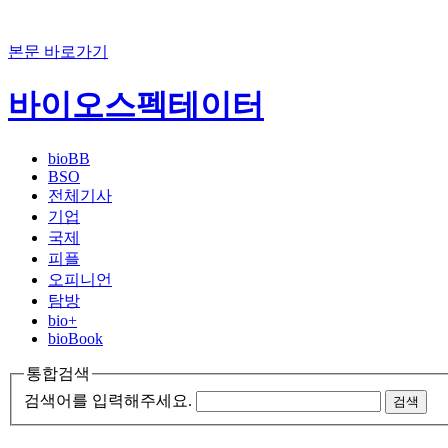
본문 바로가기
바이오스펙테이터
bioBB
BSO
전체기사
기업
국제
피플
오피니언
탐방
bio+
bioBook
통합검색
검색어를 입력해주세요.
검색