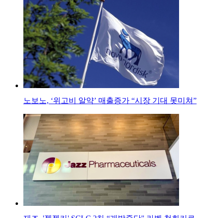
노보노, ‘위고비 알약’ 매출증가 “시장 기대 못미쳐”