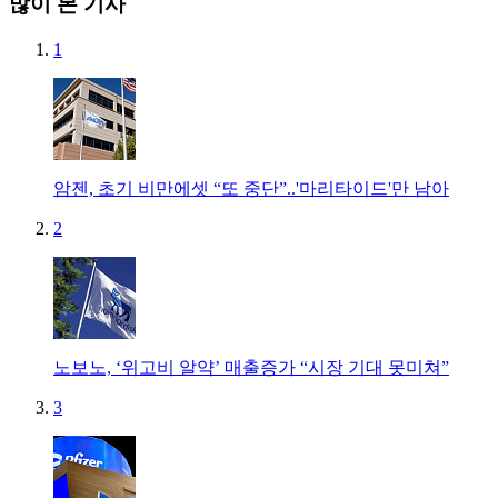
많이 본 기사
1
암젠, 초기 비만에셋 “또 중단”..'마리타이드'만 남아
2
노보노, ‘위고비 알약’ 매출증가 “시장 기대 못미쳐”
3