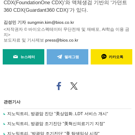
CDX(FoundationOne CDX)’와 액체생검 기반의 ‘가던트
360 CDX(Guardant360 CDX)’가 있다.
김성민 기자
sungmin.kim@bios.co.kr
<저작권자 © 바이오스펙테이터 무단전재 및 재배포, AI학습 이용 금
지>
보도자료 및 기사제보
press@bios.co.kr
뉴스레터
텔레그램
카카오톡
페
트위
이
터로
스
기사
북
공유
관련기사
으
하기
로
지노믹트리, 방광암 진단 ”美상업화..LDT 서비스 개시“
기
사
지노믹트리, 방광암 조기진단 "美혁신의료기기 지정"
공
유
지노믹트리, '방광암 조기진단' "美 탐색임상 시작"