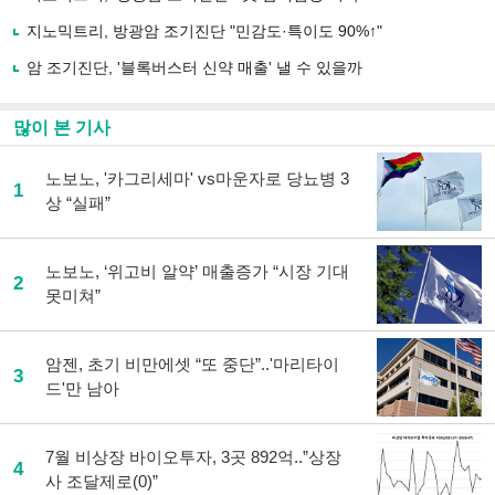
하
지노믹트리, 방광암 조기진단 "민감도·특이도 90%↑"
기
암 조기진단, '블록버스터 신약 매출' 낼 수 있을까
많이 본 기사
노보노, '카그리세마' vs마운자로 당뇨병 3
1
상 “실패”
노보노, ‘위고비 알약’ 매출증가 “시장 기대
2
못미쳐”
암젠, 초기 비만에셋 “또 중단”..'마리타이
3
드'만 남아
7월 비상장 바이오투자, 3곳 892억..”상장
4
사 조달제로(0)”