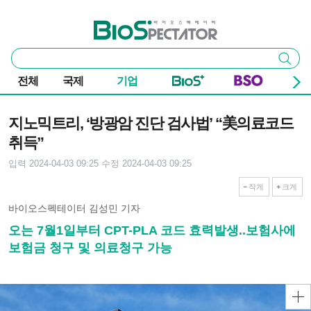
본문 바로가기
주요 메뉴
바이오스펙테이터
통
검색
합
검
전체
국제
기업
색
기사본문
지노믹트리, ‘방광암 진단 검사법’ “美의료코드
취득”
입력 2024-04-03 09:25
수정 2024-04-03 09:25
작게
크게
바이오스펙테이터 김성민 기자
오는 7월1일부터 CPT-PLA 코드 효력발생..보험사에
보험금 청구 및 의료청구 가능