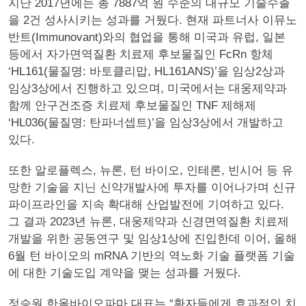
지난 2017년에는 총 7887억 원 수준의 대규모 기술수출
을 2건 성사시키는 성과를 거뒀다. 현재 파트너사 이뮤노
반트(Immunovant)와의 협업을 통해 미국과 유럽, 일본
등에서 자가면역질환 치료제 후보물질인 FcRn 항체
‘HL161(물질명: 바토클리맙, HL161ANS)’을 임상2상과
임상3상에서 진행하고 있으며, 미국에서는 대웅제약과
함께 안구건조증 치료제 후보물질인 TNF 제해제
‘HL036(물질명: 탄파너셉트)’을 임상3상에서 개발하고
있다.
또한 알로플렉스, 뉴론, 턴 바이오, 인테론, 빈시어 등 유
망한 기술을 지닌 신약개발사에 투자를 이어나가며 신규
파이프라인을 지속 확대해 산업발전에 기여하고 있다.
그 결과 2023년 뉴론, 대웅제약과 신경면역질환 치료제
개발을 위한 공동연구 및 임상1상에 진입한데 이어, 올해
6월 턴 바이오의 mRNA 기반의 역노화 기술 플랫폼 기술
에 대한 기술도입 계약을 맺는 성과를 거뒀다.
정승원 한올바이오파마 대표는 “환자들에게 효과적인 치