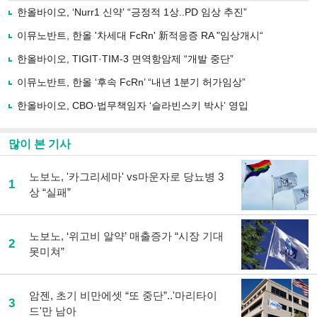
로
한올바이오, ‘Nurr1 신약’ “긍정적 1상..PD 임상 추진”
기
사
이뮤노반트, 한올 '차세대 FcRn' 新적응증 RA "임상개시“
공
유
한올바이오, TIGIT·TIM-3 면역항암제 “개발 중단”
하
이뮤노반트, 한올 ‘후속 FcRn’ “내년 1분기 허가임상”
기
한올바이오, CBO·법무책임자 ‘슬라빈스키 박사’ 영입
많이 본 기사
노보노, '카그리세마' vs마운자로 당뇨병 3
1
상 “실패”
노보노, ‘위고비 알약’ 매출증가 “시장 기대
2
못미쳐”
암젠, 초기 비만에셋 “또 중단”..'마리타이
3
드'만 남아