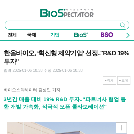
본문 바로가기
주요 메뉴
바이오스펙테이터
통
검색
합
검
전체
국제
기업
색
기사본문
한올바이오, ‘혁신형 제약기업’ 선정.."R&D 19%
투자"
입력 2025-01-06 10:38
수정 2025-01-06 10:38
작게
크게
바이오스펙테이터 김성민 기자
3년간 매출 대비 19% R&D 투자.."파트너사 협업 통
한 개발 가속화, 적극적 오픈 콜라보레이션"