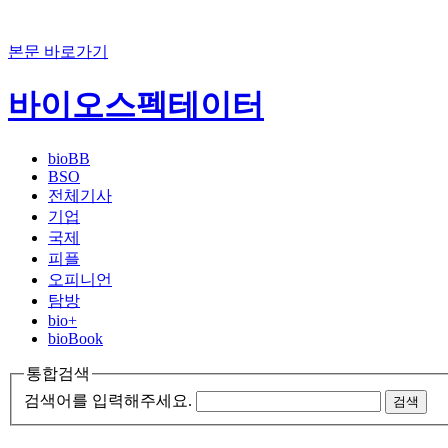
본문 바로가기
바이오스펙테이터
bioBB
BSO
전체기사
기업
국제
피플
오피니언
탐방
bio+
bioBook
통합검색
검색어를 입력해주세요.
검색