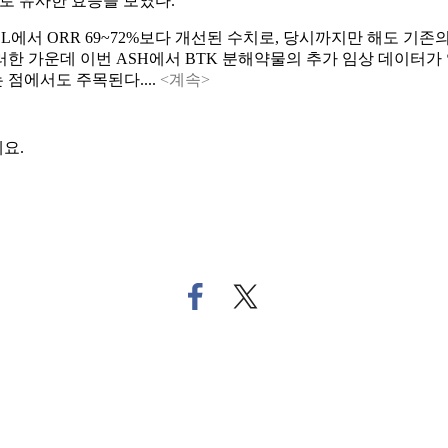
%로 유사한 효능을 보였다.
LL에서 ORR 69~72%보다 개선된 수치로, 당시까지만 해도 기
한 가운데 이번 ASH에서 BTK 분해약물의 추가 임상 데이터가 
점에서도 주목된다....
<계속>
요.
페
트
이
위
스
터
북
로
으
기
로
사
기
공
사
유