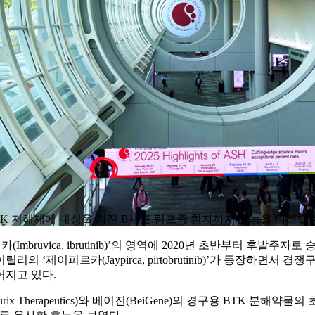
alent) BTK 저해제에 내성을 가진 B세포 림프종 환자까지 효능을 나
루비카(Imbruvica, ibrutinib)’의 영역에 2020년 초반부터 
의 ‘제이피르카(Jaypirca, pirtobrutinib)’가 등장하면
어지고 있다.
ix Therapeutics)와 베이진(BeiGene)의 경구용 BTK 분