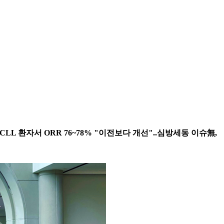
73’ CLL 환자서 ORR 76~78% "이전보다 개선"..심방세동 이슈無,