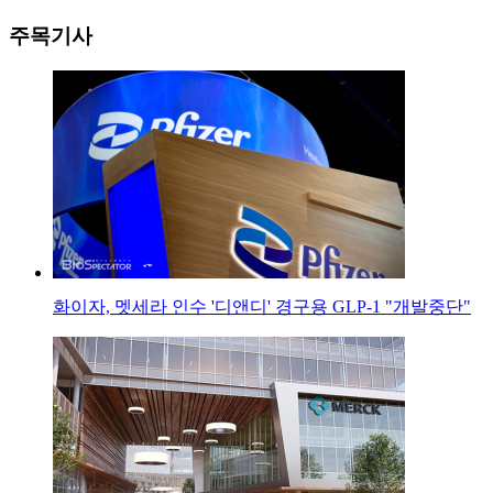
주목기사
화이자, 멧세라 인수 '디앤디' 경구용 GLP-1 "개발중단"