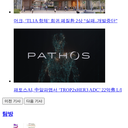
머크, ‘TL1A 항체’ 희귀 폐질환 2상 “실패..개발중단”
패토스AI, 中알파맵서 ‘TROP2xHER3 ADC’ 22억弗 L/I
이전 기사
다음 기사
탐방