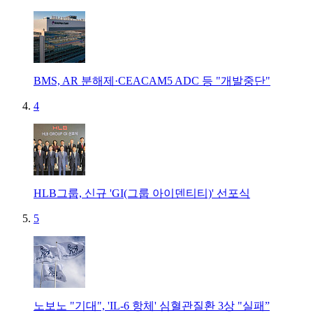
BMS, AR 분해제·CEACAM5 ADC 등 "개발중단"
4
HLB그룹, 신규 'GI(그룹 아이덴티티)' 선포식
5
노보노 "기대", 'IL-6 항체' 심혈관질환 3상 "실패”