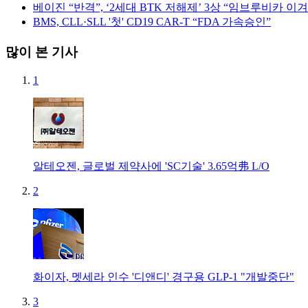
베이진 “반격”, ‘2세대 BTK 저해제’ 3상 “임브루비카 이겨
BMS, CLL·SLL '첫' CD19 CAR-T “FDA 가속승인”
많이 본 기사
1
알테오젠, 글로벌 제약사에 'SC기술' 3.65억弗 L/O
2
화이자, 멧세라 인수 '디앤디' 경구용 GLP-1 "개발중단"
3