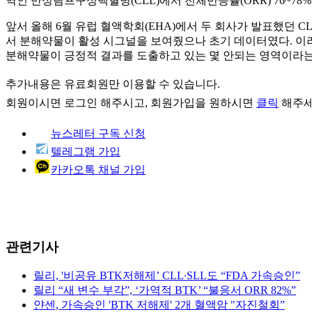
역인 만성림프구성백혈병(CLL)에서 전체반응률(ORR) 76~78
앞서 올해 6월 유럽 혈액학회(EHA)에서 두 회사가 발표했던 C
서 분해약물이 활성 시그널을 보여줬으나 초기 데이터였다. 이러
분해약물이 긍정적 결과를 도출하고 있는 몇 안되는 영역이라는 
추가내용은 유료회원만 이용할 수 있습니다.
회원이시면
로그인
해주시고, 회원가입을 원하시면
클릭
해주세
뉴스레터 구독 신청
텔레그램 가입
카카오톡 채널 가입
관련기사
릴리, '비공유 BTK저해제’ CLL∙SLL도 “FDA 가속승인”
릴리 “새 변수 부각”, ‘가역적 BTK’ “불응서 ORR 82%”
얀센, 가속승인 'BTK 저해제' 2개 혈액암 "자진철회”