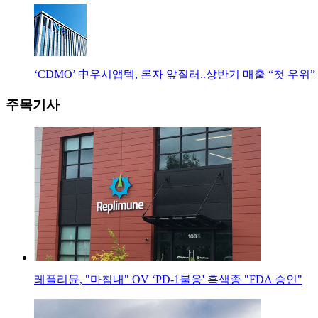
‘CDMO’ 中우시앱텍, 론자 앞질러..상반기 매출 “첫 우위”
주목기사
레플리뮨, "마침내" OV ‘PD-1불응' 흑색종 "FDA 승인"