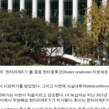
제ICV’를 중증 헌터증후군(Hunter syndrome) 치료제로 러시아연방보건부(
허가를 받았었다. 그리고 이번에 뇌실내투여(intracerebroventr
허가는 이번이 처음이라고 강조했다. GC녹십자는 지난 2021
아에서 두번째로 헌터라제ICV가 허가됐다. 회사는 헌터라제ICV