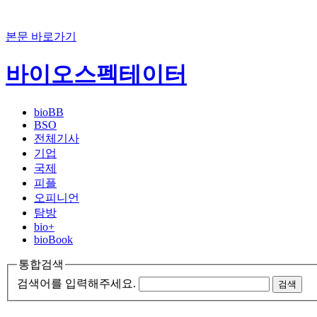
본문 바로가기
바이오스펙테이터
bioBB
BSO
전체기사
기업
국제
피플
오피니언
탐방
bio+
bioBook
통합검색
검색어를 입력해주세요.
검색