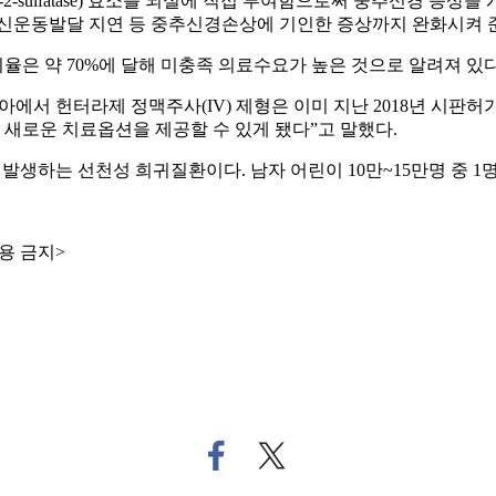
te-2-sulfatase) 효소를 뇌실에 직접 투여함으로써 중추신경 
심신운동발달 지연 등 중추신경손상에 기인한 증상까지 완화시켜 
은 약 70%에 달해 미충족 의료수요가 높은 것으로 알려져 있다
서 헌터라제 정맥주사(IV) 제형은 이미 지난 2018년 시판허가
새로운 치료옵션을 제공할 수 있게 됐다”고 말했다.
 발생하는 선천성 희귀질환이다. 남자 어린이 10만~15만명 중 1
용 금지>
페
트
이
위