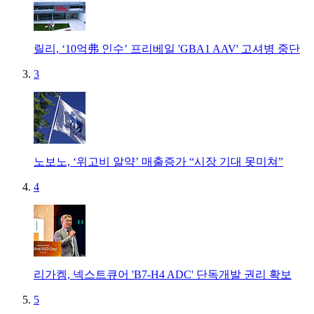
릴리, ‘10억弗 인수’ 프리베일 'GBA1 AAV' 고셔병 중단
3
노보노, ‘위고비 알약’ 매출증가 “시장 기대 못미쳐”
4
리가켐, 넥스트큐어 'B7-H4 ADC' 단독개발 권리 확보
5