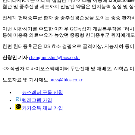
헌터라제ICV는 머리에 삽입한 디바이스를 이용해 I2S(idurona
혈관 및 중추신경 세포까지 전달된 약물은 인지능력 상실 및 
전세계 헌터증후군 환자 중 중추신경손상을 보이는 중증 환자비율
이번 시판허가를 주도한 이재우 GC녹십자 개발본부장은 “러시아에
통해 미충족 의료수요가 높았던 중증형 헌터증후군 환자에게도 
한편 헌터증후군은 I2S 효소 결핍으로 골격이상, 지능저하 등이
신창민 기자
changmin.shin@bios.co.kr
<저작권자 © 바이오스펙테이터 무단전재 및 재배포, AI학습 이
보도자료 및 기사제보
press@bios.co.kr
뉴스레터 구독 신청
텔레그램 가입
카카오톡 채널 가입