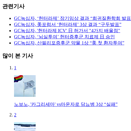
관련기사
GC녹십자, ‘헌터라제’ 장기임상 결과 “희귀질환학회 발표
GC녹십자, 美포럼서 ‘헌터라제’ 3상 결과 “구두발표”
GC녹십자, '헌터라제 ICV' 日 허가서 "4가지 배울점"
GC녹십자, ‘뇌실투여’ 헌터증후군 치료제 日 승인
GC녹십자, 산필리포증후군 약물 1상 “美 첫 환자투여”
많이 본 기사
1
노보노, '카그리세마' vs마운자로 당뇨병 3상 “실패”
2