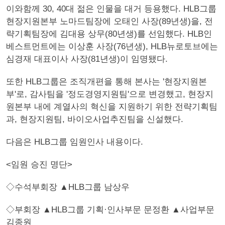
이와함께 30, 40대 젊은 인물을 대거 등용했다. HLB그룹
현장지원본부 노마드팀장에 오태인 사장(89년생)을, 전
략기획팀장에 김대용 상무(80년생)를 선임했다. HLB인
베스트먼트에는 이상훈 사장(76년생), HLB뉴로토브에는
심경재 대표이사 사장(81년생)이 임명됐다.
또한 HLB그룹은 조직개편을 통해 본사는 '현장지원본
부'로, 감사팀을 '정도경영지원팀'으로 변경했고, 현장지
원본부 내에 계열사의 혁신을 지원하기 위한 전략기획팀
과, 현장지원팀, 바이오사업추진팀을 신설했다.
다음은 HLB그룹 임원인사 내용이다.
<임원 승진 명단>
◇수석부회장 ▲HLB그룹 남상우
◇부회장 ▲HLB그룹 기획·인사부문 문정환 ▲사업부문
김종원