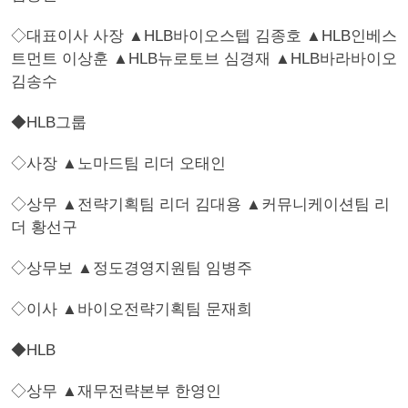
◇대표이사 사장 ▲HLB바이오스텝 김종호 ▲HLB인베스
트먼트 이상훈 ▲HLB뉴로토브 심경재 ▲HLB바라바이오
김송수
◆HLB그룹
◇사장 ▲노마드팀 리더 오태인
◇상무 ▲전략기획팀 리더 김대용 ▲커뮤니케이션팀 리
더 황선구
◇상무보 ▲정도경영지원팀 임병주
◇이사 ▲바이오전략기획팀 문재희
◆HLB
◇상무 ▲재무전략본부 한영인