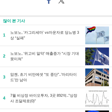
이
터로
스
기사
북
공유
으
하기
많이 본 기사
로
기
사
노보노, '카그리세마' vs마운자로 당뇨병 3
1
공
상 “실패”
유
하
기
노보노, ‘위고비 알약’ 매출증가 “시장 기대
2
못미쳐”
암젠, 초기 비만에셋 “또 중단”..'마리타이
3
드'만 남아
7월 비상장 바이오투자, 3곳 892억..”상장
4
사 조달제로(0)”