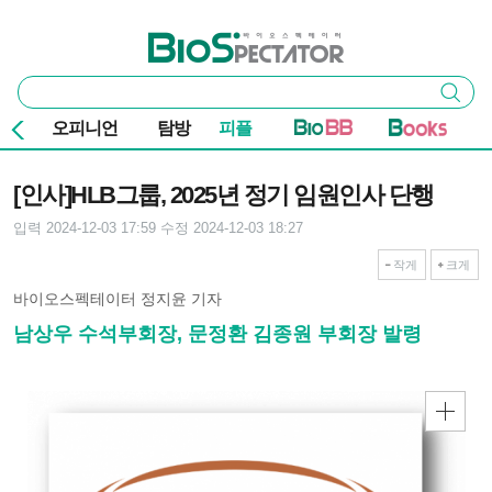
본문 바로가기
주요 메뉴
바이오스펙테이터
통
검색
합
검
오피니언
탐방
피플
색
기사본문
[인사]HLB그룹, 2025년 정기 임원인사 단행
입력 2024-12-03 17:59
수정 2024-12-03 18:27
작게
크게
바이오스펙테이터 정지윤 기자
남상우 수석부회장, 문정환 김종원 부회장 발령