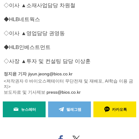
◇이사 ▲소재사업담당 차원철
◆HLB네트웍스
◇이사 ▲영업담당 권영동
◆HLB인베스트먼트
◇사장 ▲투자 및 컨설팅 담당 이상훈
정지윤 기자
jiyun.jeong@bios.co.kr
<저작권자 © 바이오스펙테이터 무단전재 및 재배포, AI학습 이용 금
지>
보도자료 및 기사제보
press@bios.co.kr
뉴스레터
텔레그램
카카오톡
페
트위