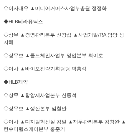
◇이사대우 ▲미디어커머스사업부총괄 정정화
◆HLB테라퓨틱스
◇상무 ▲경영관리본부 신창섭 ▲사업개발/RA 담당 성
지혜
◇상무보 ▲콜드체인사업부 영업본부 최이호
◇이사 ▲바이오전략기획담당 박홍석
◆HLB제약
◇상무 ▲항암제사업본부 신동석
◇상무보 ▲생산본부 임철안
◇이사 ▲디지털혁신실 김일 ▲재무관리본부 김창완 ▲
컨슈머헬스케어본부 홍준기