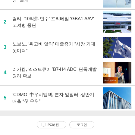
릴리, ‘10억弗 인수’ 프리베일 'GBA1 AAV'
2
고셔병 중단
노보노, ‘위고비 알약’ 매출증가 “시장 기대
3
못미쳐”
리가켐, 넥스트큐어 'B7-H4 ADC' 단독개발
4
권리 확보
‘CDMO’ 中우시앱텍, 론자 앞질러..상반기
5
매출 “첫 우위”
PC버전
로그인