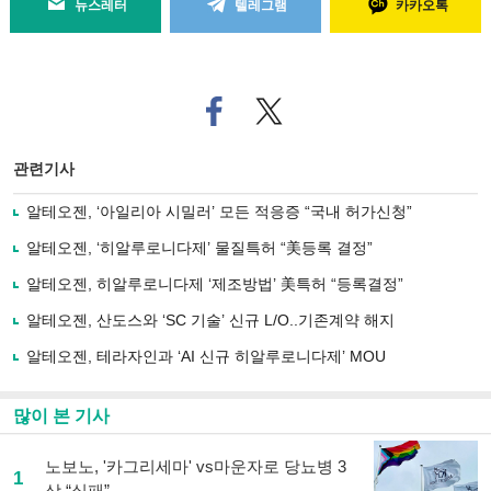
뉴스레터
텔레그램
카카오톡
페
트위
이
터로
스
기사
북
공유
관련기사
으
하기
로
알테오젠, ‘아일리아 시밀러’ 모든 적응증 “국내 허가신청”
기
사
알테오젠, ‘히알루로니다제’ 물질특허 “美등록 결정”
공
유
알테오젠, 히알루로니다제 ‘제조방법’ 美특허 “등록결정”
하
알테오젠, 산도스와 ‘SC 기술’ 신규 L/O..기존계약 해지
기
알테오젠, 테라자인과 ‘AI 신규 히알루로니다제’ MOU
많이 본 기사
노보노, '카그리세마' vs마운자로 당뇨병 3
1
상 “실패”