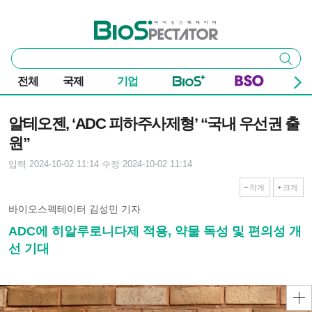
본문 바로가기
주요 메뉴
바이오스펙테이터
통
검색
합
검
전체
국제
기업
색
기사본문
알테오젠, ‘ADC 피하주사제형’ “국내 우선권 출
원”
입력 2024-10-02 11:14
수정 2024-10-02 11:14
작게
크게
바이오스펙테이터 김성민 기자
ADC에 히알루로니다제 적용, 약물 독성 및 편의성 개
선 기대