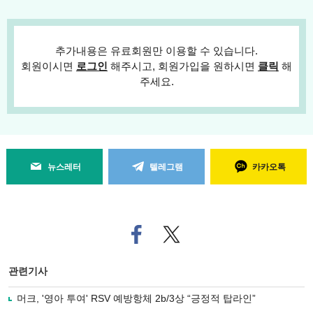
추가내용은 유료회원만 이용할 수 있습니다.
회원이시면
로그인
해주시고, 회원가입을 원하시면
클릭
해
주세요.
뉴스레터
텔레그램
카카오톡
페
트위
이
터로
스
기사
북
공유
관련기사
으
하기
로
머크, '영아 투여' RSV 예방항체 2b/3상 “긍정적 탑라인”
기