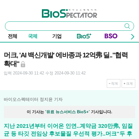
본문 바로가기
주요 메뉴
바이오스펙테이터
통
검색
합
검
전체
국제
기업
색
기사본문
머크, 'AI 백신개발' 에바종과 12억弗 딜.."협력
확대"
입력 2024-09-30 11:42
수정 2024-09-30 11:42
작게
크게
바이오스펙테이터 정지윤 기자
이 기사는
'유료 뉴스서비스 BioS+'
기사입니다.
지난 2021년부터 이어온 인연..계약금 320만弗, 임질
균 등 타깃 전임상 후보물질 우선적 평가..머크"두 후