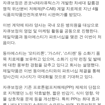
자큐보정은 온코닉테라퓨틱스가 개발한 차세대 칼륨경
쟁적 위산분비 저해제(P-CAB) 계열 치료제로 지난 4월
식품의약품안전처로부터 시판허가를 받았다.
이번 계약에 따라 양사는 국내 모든 병의원을 대상으로
자큐보정의 영업 및 마케팅 활동을 공동으로 진행한다.
제일약품과 동아에스티가 파트너십을 맺은 건 이번이 처
음이다.
동아에스티는 '모티리톤', '가스터', '스티렌' 등 소화기 품
목 치료제를 보유하고 있으며, 소화기 신약 런칭 및 발매
에 대한 풍부한 경험을 갖추고 있다고 회사는 설명했다.
제일약품은 이번 동아에스티와의 파트너십 체결을 통해
양사간의 시너지가 극대화될 것으로 기대하고 있다.
자큐보정은 기존 프로톤펌프저해제(PPI) 제제의 단점으
로 지적됐던 느린 약효발현, 짧은 반감기, 식이 영향, 약
물 상호작용 문제 등을 개선했다. 특히 PPI는 최대 효과
를 나타내기까지 4~5일이 소요되는 반면, 자큐보정은 복