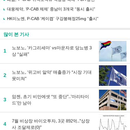
하
대웅제약, ‘P-CAB 제제’ 중남미 3개국 “동시 출시”
기
HK이노엔, P-CAB ‘케이캡’ 구강붕해정25mg “출시”
많이 본 기사
노보노, '카그리세마' vs마운자로 당뇨병 3
1
상 “실패”
노보노, ‘위고비 알약’ 매출증가 “시장 기대
2
못미쳐”
암젠, 초기 비만에셋 “또 중단”..'마리타이
3
드'만 남아
7월 비상장 바이오투자, 3곳 892억..”상장
4
사 조달제로(0)”