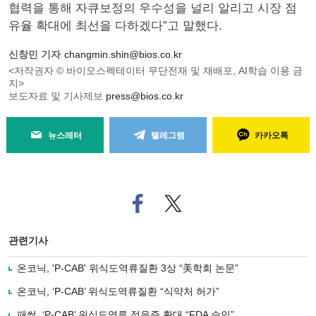
협력을 통해 자큐보정의 우수성을 널리 알리고 시장 점
유율 확대에 최선을 다하겠다”고 말했다.
신창민 기자
changmin.shin@bios.co.kr
<저작권자 © 바이오스펙테이터 무단전재 및 재배포, AI학습 이용 금
지>
보도자료 및 기사제보
press@bios.co.kr
뉴스레터
텔레그램
카카오톡
페
트위
이
터로
스
기사
북
공유
관련기사
으
하기
로
온코닉, 'P-CAB' 위식도역류질환 3상 “美학회 논문”
기
사
온코닉, ‘P-CAB’ 위식도역류질환 “식약처 허가”
공
유
패썸, ‘P-CAB’ 위식도역류 적응증 확대 “FDA 승인”