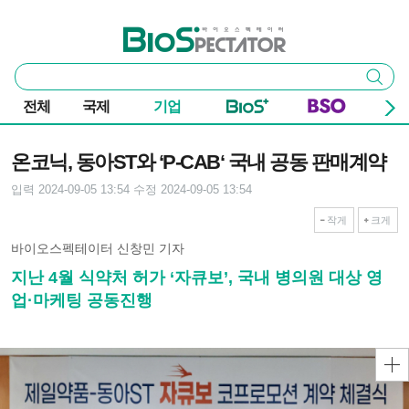
본문 바로가기
주요 메뉴
바이오스펙테이터
통
검색
합
검
전체
국제
기업
색
기사본문
온코닉, 동아ST와 ‘P-CAB‘ 국내 공동 판매계약
입력 2024-09-05 13:54
수정 2024-09-05 13:54
작게
크게
바이오스펙테이터 신창민 기자
지난 4월 식약처 허가 ‘자큐보’, 국내 병의원 대상 영
업·마케팅 공동진행