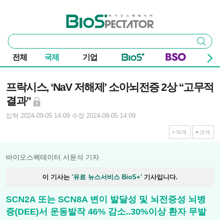
본문 바로가기
주요 메뉴
바이오스펙테이터
통
검색
합
검
전체
국제
기업
색
기사본문
프락시스, ‘NaV 저해제’ 소아뇌전증 2상 “고무적
결과”
입력 2024-09-05 14:09
수정 2024-09-05 14:09
작게
크게
바이오스펙테이터 서윤석 기자
이 기사는
'유료 뉴스서비스 BioS+'
기사입니다.
SCN2A 또는 SCN8A 변이 발달성 및 뇌전증성 뇌병
증(DEE)서 운동발작 46% 감소..30%이상 환자 무발