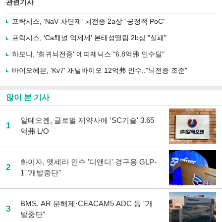
북
공유
관련기사
으
하기
로
프락시스, ‘NaV 차단제’ 뇌전증 2a상 “긍정적 PoC”
기
사
프락시스, ‘Ca채널 억제제’ 본태성떨림 2b상 "실패"
공
유
하모니, '희귀뇌전증' 에피제닉스 "6.8억弗 인수딜"
하
바이오헤븐, 'Kv7' 채널바이오 12억弗 인수.."뇌전증 조준"
기
많이 본 기사
알테오젠, 글로벌 제약사에 'SC기술' 3.65
1
억弗 L/O
화이자, 멧세라 인수 '디앤디' 경구용 GLP-
2
1 "개발중단"
BMS, AR 분해제·CEACAM5 ADC 등 "개
3
발중단"