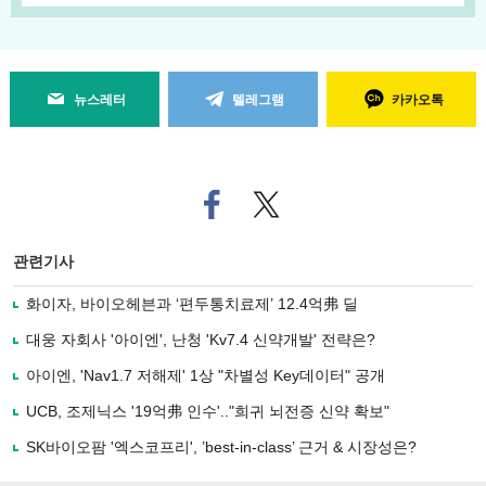
뉴스레터
텔레그램
카카오톡
페
트위
이
터로
스
기사
북
공유
관련기사
으
하기
로
화이자, 바이오헤븐과 ‘편두통치료제’ 12.4억弗 딜
기
사
대웅 자회사 '아이엔', 난청 'Kv7.4 신약개발' 전략은?
공
유
아이엔, 'Nav1.7 저해제' 1상 "차별성 Key데이터" 공개
하
UCB, 조제닉스 '19억弗 인수'.."희귀 뇌전증 신약 확보"
기
SK바이오팜 '엑스코프리', ’best-in-class’ 근거 & 시장성은?