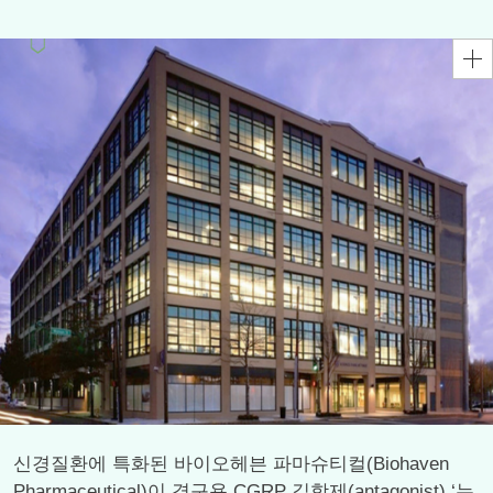
신경질환에 특화된 바이오헤븐 파마슈티컬(Biohaven
Pharmaceutical)이 경구용 CGRP 길항제(antagonist) ‘누