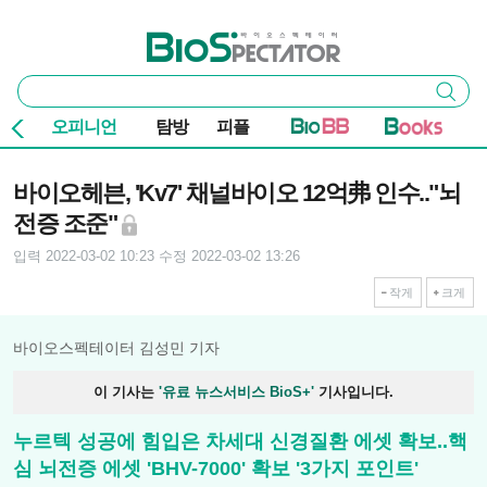
본문 바로가기
주요 메뉴
바이오스펙테이터
통
검색
합
검
오피니언
탐방
피플
색
기사본문
바이오헤븐, 'Kv7' 채널바이오 12억弗 인수.."뇌
전증 조준"
입력 2022-03-02 10:23
수정 2022-03-02 13:26
작게
크게
바이오스펙테이터 김성민 기자
이 기사는
'유료 뉴스서비스 BioS+'
기사입니다.
누르텍 성공에 힘입은 차세대 신경질환 에셋 확보..핵
심 뇌전증 에셋 'BHV-7000' 확보 '3가지 포인트'