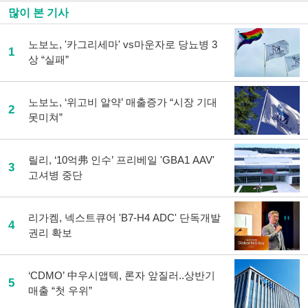
많이 본 기사
노보노, '카그리세마' vs마운자로 당뇨병 3
1
상 “실패”
노보노, ‘위고비 알약’ 매출증가 “시장 기대
2
못미쳐”
릴리, ‘10억弗 인수’ 프리베일 'GBA1 AAV'
3
고셔병 중단
리가켐, 넥스트큐어 'B7-H4 ADC' 단독개발
4
권리 확보
‘CDMO’ 中우시앱텍, 론자 앞질러..상반기
5
매출 “첫 우위”