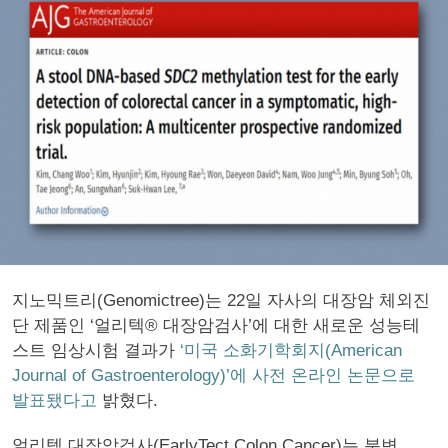
지노믹트리(Genomictree)는 22일 자사의 대장암 체외진
단 제품인 ‘얼리텍® 대장암검사’에 대한 새로운 성능테
스트 임상시험 결과가
‘미국 소화기학회지(American
Journal of Gastroenterology)’에 사전 온라인 논문으로
발표됐다고
밝혔다.
얼리텍 대장암검사(EarlyTect Colon Cancer)는 분변