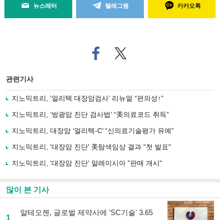
뉴스레터
텔레그램
카카오톡
페
트위
이
터로
스
기사
북
공유
관련기사
으
하기
로
지노믹트리, '얼리텍 대장암검사’ 리뉴얼 “편의성↑”
기
사
지노믹트리, ‘방광암 진단 검사법’ “美의료코드 취득”
공
유
지노믹트리, 대장암 ‘얼리텍-C’ “신의료기술평가 유예”
하
지노믹트리, '대장암 진단' 美탐색임상 결과 "첫 발표"
기
지노믹트리, '대장암 진단' 말레이시아 "판매 개시"
많이 본 기사
알테오젠, 글로벌 제약사에 'SC기술' 3.65
1