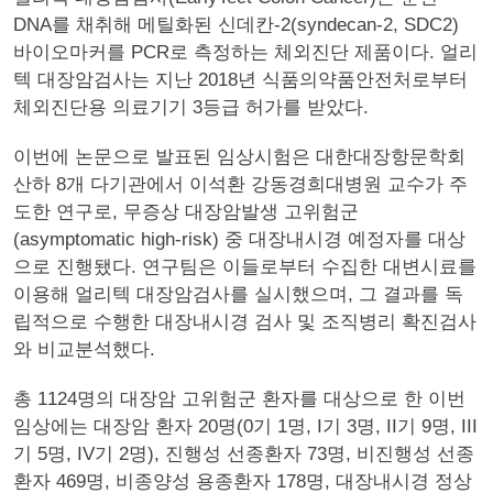
DNA를 채취해 메틸화된 신데칸-2(syndecan-2, SDC2)
바이오마커를 PCR로 측정하는 체외진단 제품이다. 얼리
텍 대장암검사는 지난 2018년 식품의약품안전처로부터
체외진단용 의료기기 3등급 허가를 받았다.
이번에 논문으로 발표된 임상시험은 대한대장항문학회
산하 8개 다기관에서 이석환 강동경희대병원 교수가 주
도한 연구로, 무증상 대장암발생 고위험군
(asymptomatic high-risk) 중 대장내시경 예정자를 대상
으로 진행됐다. 연구팀은 이들로부터 수집한 대변시료를
이용해 얼리텍 대장암검사를 실시했으며, 그 결과를 독
립적으로 수행한 대장내시경 검사 및 조직병리 확진검사
와 비교분석했다.
총 1124명의 대장암 고위험군 환자를 대상으로 한 이번
임상에는 대장암 환자 20명(0기 1명, I기 3명, II기 9명, III
기 5명, IV기 2명), 진행성 선종환자 73명, 비진행성 선종
환자 469명, 비종양성 용종환자 178명, 대장내시경 정상