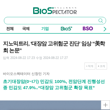
본문 바로가기
주요 메뉴
바이오스펙테이터
통
검색
합
검
전체
국제
기업
색
기사본문
지노믹트리, ‘대장암 고위험군 진단’ 임상 “美학
회 논문”
입력 2024-08-22 17:23
수정 2024-08-22 17:27
작게
크게
바이오스펙테이터 신창민 기자
초기대장암(0~I기) 민감도 100%, 전암단계 진행성선
종 민감도 47.9%..“대장암 고위험군 확장 목표”