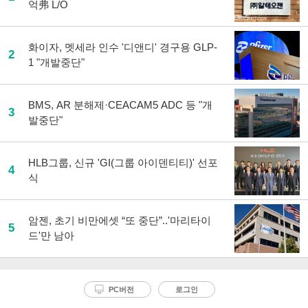
억弗 L/O
화이자, 멧세라 인수 '디앤디' 경구용 GLP-
2
1 "개발중단"
BMS, AR 분해제·CEACAM5 ADC 등 "개
3
발중단"
HLB그룹, 신규 'GI(그룹 아이덴티티)' 선포
4
식
암젠, 초기 비만에셋 “또 중단”..'마리타이
5
드'만 남아
PC버전
로그인